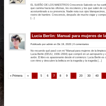
EL SUEÑO DE LOS MAESTROS Crescencio Salcedo se ha vuelto i
que camina hacia las oficinas, los escolares y los que salen de 
acostumbrado a su presencia. Nadie nota sus ojos blanquecinos, 
rostro de hambre. Crescencio, después de mucho viajar y compo
[…]
Lucia Berlin: Manual para mujeres de l
Publicado por
admin
en Dic 19, 2020 |
0 comentarios
No recuerdo qué pasó con mi “Manual para mujeres de la limpieza
Lucia Berlin (EEUU, 1936–2004) que compré en un aeropuerto y e
avión. El libro es apasionante desde el comienzo: Lucia Berlin es
con ritmo y descubre la belleza en la tragedia y la tragedia […]
« Primera
«
...
5
6
7
8
9
...
20
30
40
...