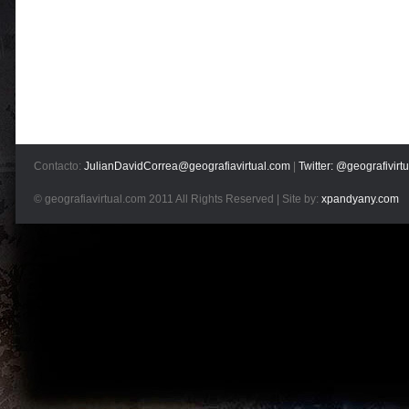
Contacto:
JulianDavidCorrea@geografiavirtual.com
|
Twitter: @geografivirtu
© geografiavirtual.com 2011 All Rights Reserved | Site by:
xpandyany.com