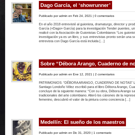
Dago García, el ‘showrunner’
Publicado por
admin
en Feb 24, 2021 |
0 comentarios
En el año 2018 entrevisté al guionista, dramaturgo, director y pr
García («Dago» García) para la investigación Tender puentes, u
realicé con la Asociación de Guionistas Colombianos “Los guionis
investigación ya es un libro, y sus entrevistas pronto serán una 
entrevista con Dago García está incluida […]
Sobre “Débora Arango, Cuaderno de n
Publicado por
admin
en Ene 12, 2021 |
2 comentarios
PATRIMONIOS: “DÉBORA ARANGO, CUADERNO DE NOTAS” La i
Santiago Londoño Vélez escribió para el libro Débora Arango, Cu
concluye de la siguiente manera: “Con su obra, Débora Arango sa
tradicionales del arte colombiano. Alteró los cánones de la repres
femenino, descubrió el valor de la pintura como conciencia […]
Medellín: El sueño de los maestros
Publicado por
admin
en Dic 31, 2020 |
1 comentario