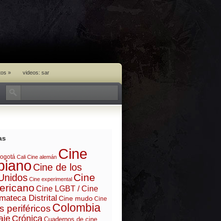
tos
»
videos: sar
as
Cine
ogotá
Cali
Cine alemán
biano
Cine de los
Cine
Unidos
Cine experimental
ericano
Cine LGBT / Cine
mateca Distrital
Cine mudo
Cine
Colombia
s periféricos
aje
Crónica
Cuadernos de cine