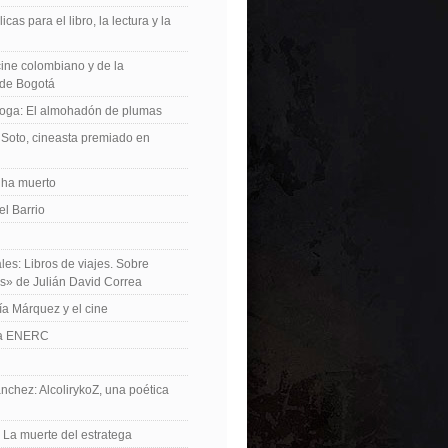
icas para el libro, la lectura y la
 cine colombiano y de la
de Bogotá
roga: El almohadón de plumas
Soto, cineasta premiado en
 ha muerto
el Barrio
les: Libros de viajes. Sobre
es» de Julián David Correa
ía Márquez y el cine
La ENERC
nchez: AlcolirykoZ, una poética
: La muerte del estratega