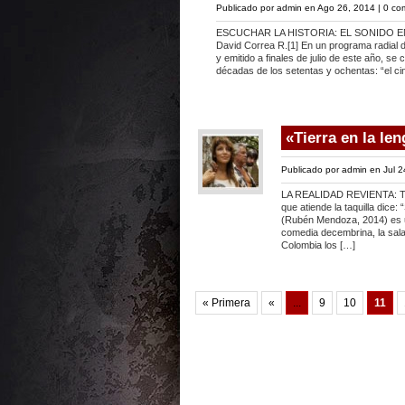
Publicado por
admin
en Ago 26, 2014 |
0 co
ESCUCHAR LA HISTORIA: EL SONIDO EN
David Correa R.[1] En un programa radial d
y emitido a finales de julio de este año, se
décadas de los setentas y ochentas: “el ci
«Tierra en la l
Publicado por
admin
en Jul 2
LA REALIDAD REVIENTA: 
que atiende la taquilla dice: 
(Rubén Mendoza, 2014) es u
comedia decembrina, la sala
Colombia los […]
« Primera
«
...
9
10
11