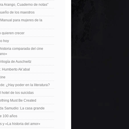
ra Arango, Cuaderno de notas”
 sueño de los maestros
: Manual para mujeres de la
 quieren crecer
ico hoy
istoria comparada del cine
cano»
Trilogía de Auschwitz
: Humberto Ak’abal
cine
de: ¿Hay poder en la literatura?
 hotel de los suicidas
ething Must Be Created
da Samudio: La casa grande
le 100 años
s y «La historia del amor»