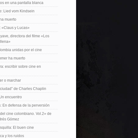
os en una pantalla blanca
e: Lied vom Kindsein
 ha muerto
f: «Claus y Lucas»
yave, directora del filme «Los
allena»
lombia unidas por el cine
mer ha muerto
a: escribir sobre cine en
er o marchar
 ciudad” de Charles Chaplin
Un encuentro
 En defensa de la perversión
el cine colombiano. Vol.2» de
drés Gómez
quilla: El buen cine
ca y los ruidos