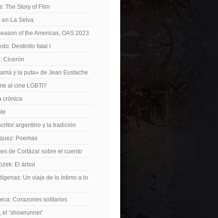
: The Story of Film
 en La Selva
Season of the Americas, OAS 2023
o: Destinito fatal I
: Cicerón
amá y la puta» de Jean Eustache
me al cine LGBTI?
a crónica
nte
critor argentino y la tradición
rquez: Poemas
nes de Cortázar sobre el cuento
żek: El árbol
dígenas: Un viaje de lo íntimo a lo
ca: Corazones solitarios
 el ‘showrunner’