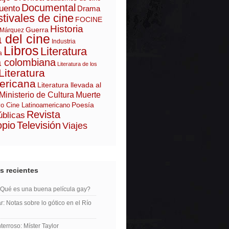
Documental
uento
Drama
tivales de cine
FOCINE
Historia
Guerra
 Márquez
a del cine
Industria
Libros
Literatura
a
a colombiana
Literatura de los
Literatura
ericana
Literatura llevada al
Ministerio de Cultura
Muerte
Poesía
o Cine Latinoamericano
Revista
úblicas
opio
Televisión
Viajes
s recientes
¿Qué es una buena película gay?
r: Notas sobre lo gótico en el Río
erroso: Míster Taylor