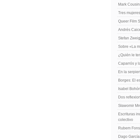
Mark Cousins
Tres mujeres
Queer Film 
Andrés Caiced
Stefan Zweig
Sobre «La m
¿Quién le te
Caparrós y l
En la serpie
Borges: El es
Isabel Bohó
Dos reflexio
Sławomir Mro
Escrituras in
colectivo
Rubem Fonse
Dago García,