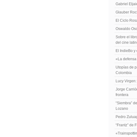
Gabriel Elja
Glauber Roch
El Ciclo Ros
Oswaldo Osor
Sobre el libr
del cine lat
El IndieBo y 
«La defensa 
Utopías de p
Colombia
Lucy Virgen:
Jorge Carrió
frontera
“Siembra” de
Lozano
Pedro Zuluag
“Frantz” de 
«Trainspotti