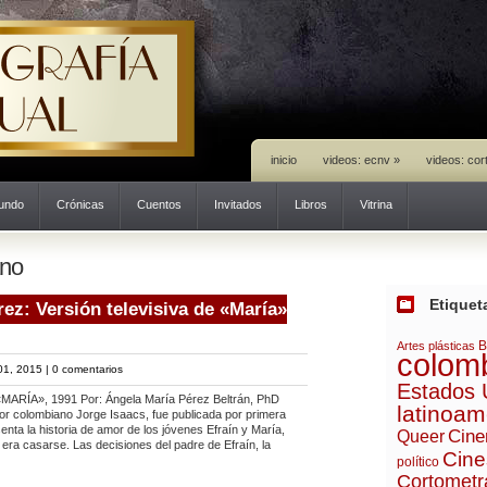
inicio
videos: ecnv
»
videos: cor
mundo
Crónicas
Cuentos
Invitados
Libros
Vitrina
ano
Etiquet
ez: Versión televisiva de «María»
B
Artes plásticas
colom
01, 2015 |
0 comentarios
Estados 
RÍA», 1991 Por: Ángela María Pérez Beltrán, PhD
latinoam
tor colombiano Jorge Isaacs, fue publicada por primera
nta la historia de amor de los jóvenes Efraín y María,
Cine
Queer
n era casarse. Las decisiones del padre de Efraín, la
Cine
político
Cortometr