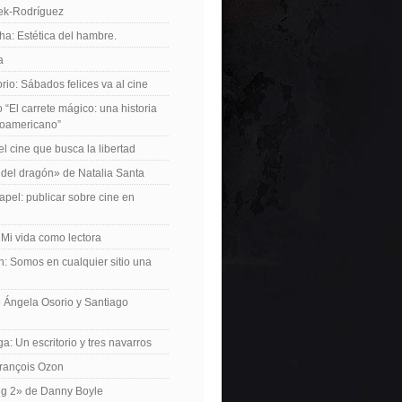
iek-Rodríguez
a: Estética del hambre.
a
io: Sábados felices va al cine
o “El carrete mágico: una historia
inoamericano”
el cine que busca la libertad
del dragón» de Natalia Santa
apel: publicar sobre cine en
 Mi vida como lectora
n: Somos en cualquier sitio una
 Ángela Osorio y Santiago
a: Un escritorio y tres navarros
François Ozon
ng 2» de Danny Boyle