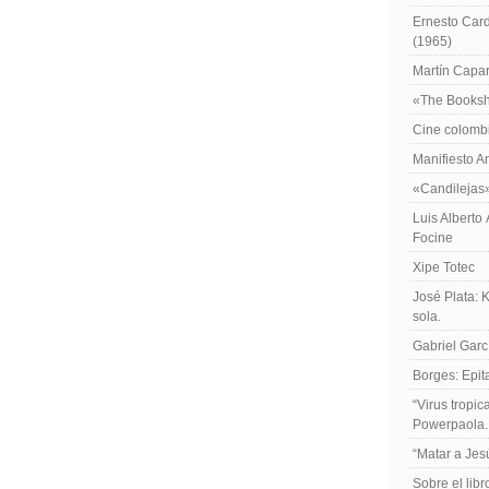
Ernesto Card
(1965)
Martín Caparr
«The Booksh
Cine colomb
Manifiesto A
«Candilejas
Luis Alberto
Focine
Xipe Totec
José Plata: 
sola.
Gabriel Garc
Borges: Epita
“Virus tropi
Powerpaola.
“Matar a Jes
Sobre el lib