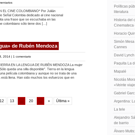
mentarios
Políticas públ
 EL CINE COLOMBIANO* Por Julián
literatura
e Señal Colombia dedicado al cine nacional
 cita una frase que se escuchaba en las
Historia del
ne colombiano sólo tiene dos […]
Cinemateca 
Horacio Qui
Simón Mesa 
engua» de Rubén Mendoza
Cannes
David Lynch
4, 2014 |
1 comentario
Paquita La d
TIERRA EN LA LENGUA DE RUBÉN MENDOZA La mujer
“Sólo queda una silla disponible”. Tierra en la lengua
Mapalé
na película colombiana y aunque no se trata de una
 está llena. Han sido muchos los esfuerzos que en
Nicolás Mora
«Veinte viaj
Gabriel Garc
12
13
...
20
...
»
Última »
Argentina: 
La tele
Alejandro Sá
de barrio
Álvaro Mutis