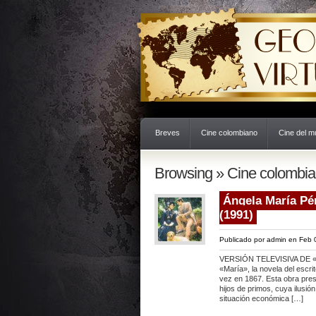
Breves
Cine colombiano
Cine del 
Browsing » Cine colombi
Ángela María Pér
(1991)
Publicado por
admin
en Feb 
VERSIÓN TELEVISIVA DE «MA
«María», la novela del escri
vez en 1867. Esta obra prese
hijos de primos, cuya ilusió
situación económica […]