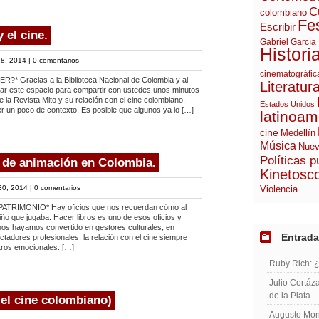
C
colombiano
Fes
Escribir
 el cine.
Gabriel García
Histori
8, 2014 |
0 comentarios
cinematográfic
Gracias a la Biblioteca Nacional de Colombia y al
Literatur
rear este espacio para compartir con ustedes unos minutos
 la Revista Mito y su relación con el cine colombiano.
Estados Unidos
r un poco de contexto. Es posible que algunos ya lo […]
latinoam
cine
Medellín
Música
Nuev
Políticas p
e de animación en Colombia.
Kinetosc
30, 2014 |
0 comentarios
Violencia
RIMONIO* Hay oficios que nos recuerdan cómo al
ño que jugaba. Hacer libros es uno de esos oficios y
nos hayamos convertido en gestores culturales, en
Entrada
tadores profesionales, la relación con el cine siempre
ros emocionales. […]
Ruby Rich: 
Julio Cortáza
de la Plata
n el cine colombiano)
Augusto Mont