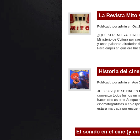
La Revista Mito y
Publicado por
admin
en Oct 2
¿QUÉ SEREMOS AL CRECER?* 
Ministerio de Cultura por c
y unas palabras alrededor de
Para empezar, quisiera hace
Historia del cin
Publicado por
admin
en Ago 
JUEGOS QUE SE HACEN PAT
comienzo todos fuimos un ni
hacer cine es otro. Aunque 
cinematografistas o en espec
estará marcada por encuent
El sonido en el cine (y e