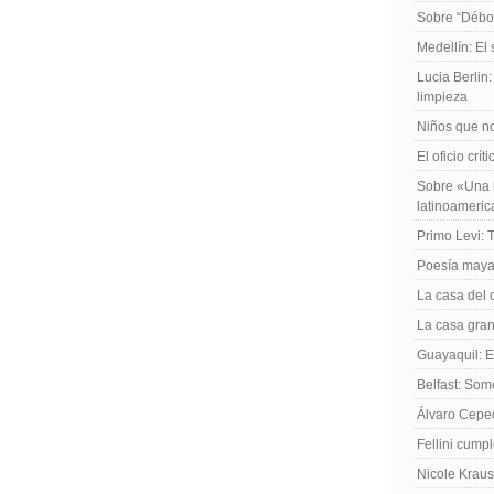
Sobre “Débo
Medellín: El
Lucia Berlin
limpieza
Niños que no
El oficio crít
Sobre «Una h
latinoameri
Primo Levi: 
Poesía maya
La casa del 
La casa gran
Guayaquil: El
Belfast: Som
Álvaro Cepe
Fellini cump
Nicole Kraus