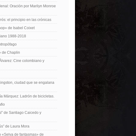
enal: Oración por Marilyn Monroe
ós: el principio en las crónicas
op» de Isabel Coixet
iano 1988-2018
ntropófago
» de Chaplin
 Álvarez: Cine colombiano y
Kingston, ciudad que se engalana
ía Márquez: Ladrón de bicicletas.
fio
cal” de Santiago Caicedo y
ús” de Laura Mora
ro «Selva de fantasmas» de