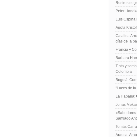
Rostros negr
Peter Handk
Luis Ospina
Agota Kristo
Catalina Arro
días de la b
Francia y Co
Barbara Ham
Tinta y sombr
Colombia
Bogotá: Corr
“Luces de la
La Habana: 
Jonas Mekas:
«Sabedores d
Santiago An
Tomás Carras
Arauca: Arau