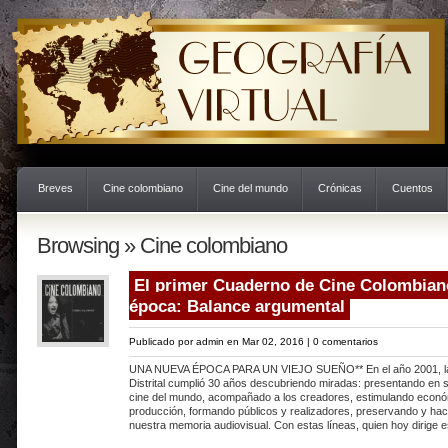
Breves
Cine colombiano
Cine del mundo
Crónicas
Cuentos
Browsing » Cine colombiano
El primer Cuaderno de Cine Colombian
época: Balance argumental
Publicado por
admin
en Mar 02, 2016 |
0 comentarios
UNA NUEVA ÉPOCA PARA UN VIEJO SUEÑO** En el año 2001, l
Distrital cumplió 30 años descubriendo miradas: presentando en su
cine del mundo, acompañado a los creadores, estimulando econ
producción, formando públicos y realizadores, preservando y hac
nuestra memoria audiovisual. Con estas líneas, quien hoy dirige e