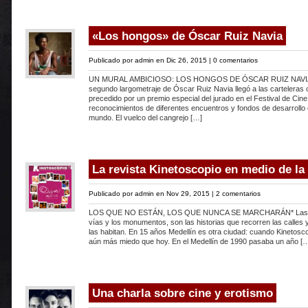
«Los hongos» de Óscar Ruiz Navia
Publicado por
admin
en Dic 26, 2015 |
0 comentarios
UN MURAL AMBICIOSO: LOS HONGOS DE ÓSCAR RUIZ NAVIA*
segundo largometraje de Óscar Ruiz Navia llegó a las carteleras
precedido por un premio especial del jurado en el Festival de Cin
reconocimientos de diferentes encuentros y fondos de desarrollo 
mundo. El vuelco del cangrejo […]
La revista Kinetoscopio en medio de la
Publicado por
admin
en Nov 29, 2015 |
2 comentarios
LOS QUE NO ESTÁN, LOS QUE NUNCA SE MARCHARÁN* Las ci
vías y los monumentos, son las historias que recorren las calles
las habitan. En 15 años Medellín es otra ciudad: cuando Kinetosc
aún más miedo que hoy. En el Medellín de 1990 pasaba un año [
Una charla sobre cine y erotismo