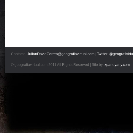
Contacto:
JulianDavidCorrea@geografiavirtual.com
|
Twitter: @geografivirtu
© geografiavirtual.com 2011 All Rights Reserved | Site by:
xpandyany.com