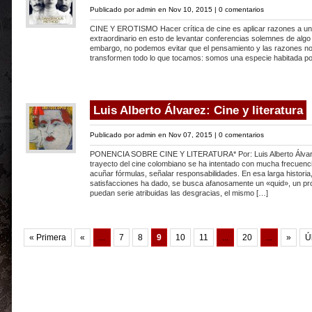
Publicado por
admin
en Nov 10, 2015 |
0 comentarios
CINE Y EROTISMO Hacer crítica de cine es aplicar razones a un
extraordinario en esto de levantar conferencias solemnes de algo 
embargo, no podemos evitar que el pensamiento y las razones n
transformen todo lo que tocamos: somos una especie habitada po
Luis Alberto Álvarez: Cine y literatura
Publicado por
admin
en Nov 07, 2015 |
0 comentarios
PONENCIA SOBRE CINE Y LITERATURA* Por: Luis Alberto Álvare
trayecto del cine colombiano se ha intentado con mucha frecuenci
acuñar fórmulas, señalar responsabilidades. En esa larga historia
satisfacciones ha dado, se busca afanosamente un «quid», un pr
puedan serie atribuidas las desgracias, el mismo […]
« Primera
«
...
7
8
9
10
11
...
20
...
»
Ú