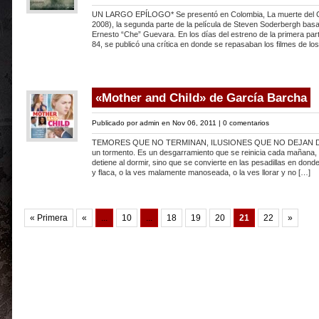
UN LARGO EPÍLOGO* Se presentó en Colombia, La muerte del C
2008), la segunda parte de la película de Steven Soderbergh basa
Ernesto “Che” Guevara. En los días del estreno de la primera par
84, se publicó una crítica en donde se repasaban los filmes de lo
«Mother and Child» de García Barcha
Publicado por
admin
en Nov 06, 2011 |
0 comentarios
TEMORES QUE NO TERMINAN, ILUSIONES QUE NO DEJAN 
un tormento. Es un desgarramiento que se reinicia cada mañana,
detiene al dormir, sino que se convierte en las pesadillas en don
y flaca, o la ves malamente manoseada, o la ves llorar y no […]
« Primera
«
...
10
...
18
19
20
21
22
»