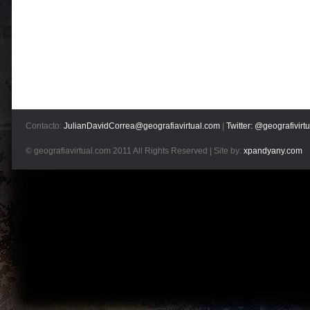
Contacto:
JulianDavidCorrea@geografiavirtual.com
|
Twitter: @geografivirtu
© geografiavirtual.com 2011 All Rights Reserved | Site by:
xpandyany.com