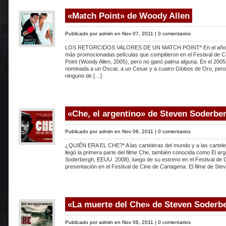
«Match Point» de Woody Allen
Publicado por
admin
en Nov 07, 2011 |
0 comentarios
LOS RETORCIDOS VALORES DE UN MATCH POINT* En el año 2
más promocionadas películas que compitieron en el Festival de 
Point (Woody Allen, 2005), pero no ganó palma alguna. En el 2005
nominada a un Oscar, a un Cesar y a cuatro Globos de Oro, per
ninguno de […]
«Che, el argentino» de Steven Soderbe
Publicado por
admin
en Nov 06, 2011 |
0 comentarios
¿QUIÉN ERA EL CHE?* A las carteleras del mundo y a las cartel
llegó la primera parte del filme Che, también conocida como El ar
Soderbergh, EEUU. 2008), luego de su estreno en el Festival de 
presentación en el Festival de Cine de Cartagena. El filme de St
«La muerte del Che» de Steven Soderb
Publicado por
admin
en Nov 06, 2011 |
0 comentarios