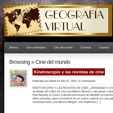
Breves
Cine colombiano
Cine del mundo
Crónicas
Cuentos
Browsing » Cine del mundo
Kinetoscopio y las revistas de cine
Publicado por
admin
en Nov 07, 2011 |
0 comentarios
KINETOSCOPIO Y LAS REVISTAS DE CINE: ¿DENSIDAD O LIV
al trabajo del crítico de cine Luis Alberto Álvarez y del gestor cul
Paul Barwell, el Centro Colombo Americano de Medellín se transfor
años ochentas, para convertirse en un centro cultural con una gal
contemporáneo, una librería bilingüe, una amplísima […]