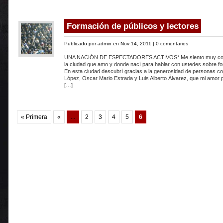
Formación de públicos y lectores
Publicado por
admin
en Nov 14, 2011 |
0 comentarios
UNA NACIÓN DE ESPECTADORES ACTIVOS* Me siento muy cont
la ciudad que amo y donde nací para hablar con ustedes sobre fo
En esta ciudad descubrí gracias a la generosidad de personas c
López, Oscar Mario Estrada y Luis Alberto Álvarez, que mi amor p
[…]
« Primera
«
...
2
3
4
5
6