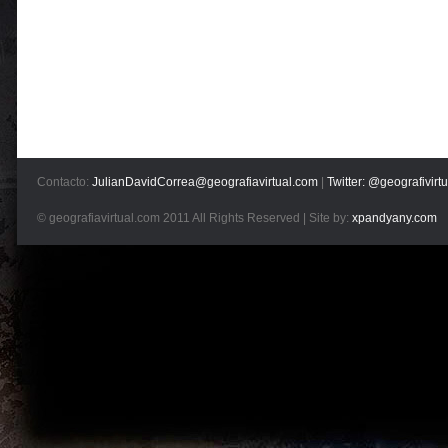
Contacto:
JulianDavidCorrea@geografiavirtual.com
|
Twitter: @geografivirtu
© geografiavirtual.com 2011 All Rights Reserved | Site by:
xpandyany.com