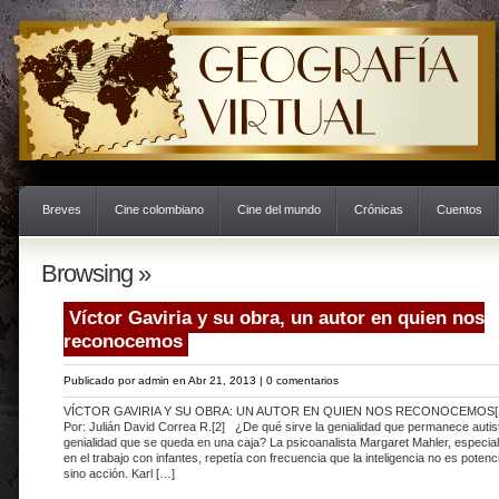
Breves
Cine colombiano
Cine del mundo
Crónicas
Cuentos
Browsing »
Víctor Gaviria y su obra, un autor en quien nos
reconocemos
Publicado por
admin
en Abr 21, 2013 |
0 comentarios
VÍCTOR GAVIRIA Y SU OBRA: UN AUTOR EN QUIEN NOS RECONOCEMOS[
Por: Julián David Correa R.[2] ¿De qué sirve la genialidad que permanece autist
genialidad que se queda en una caja? La psicoanalista Margaret Mahler, especial
en el trabajo con infantes, repetía con frecuencia que la inteligencia no es potenc
sino acción. Karl […]