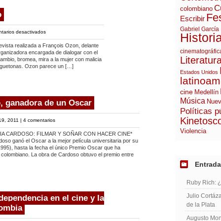
C
colombiano
o
Fes
Escribir
Gabriel García
en
tarios desactivados
Histori
François
ista realizada a François Ozon, delante
Ozon
cinematográfic
organizadora encargada de dialogar con el
Literatur
en
ambio, bromea, mira a la mujer con malicia
juguetonas. Ozon parece un […]
Toronto
Estados Unidos
latinoam
cine
Medellín
Música
o, ganadora de un Oscar
Nuev
Políticas p
Kinetosc
9, 2011 |
4 comentarios
Violencia
IA CARDOSO: FILMAR Y SOÑAR CON HACER CINE*
doso ganó el Oscar a la mejor película universitaria por su
 (1995), hasta la fecha el único Premio Oscar que ha
a colombiano. La obra de Cardoso obtuvo el premio entre
Entrada
Ruby Rich: 
Julio Cortáza
dependencia en el cine y la
de la Plata
lombia
Augusto Mont