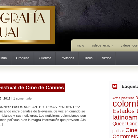
inicio
videos: ecnv
»
videos: cor
mundo
Crónicas
Cuentos
Invitados
Libros
Vitrina
Etiquet
Festival de Cine de Cannes
B
Artes plásticas
9, 2011 |
1 comentario
colom
ANNES: PASOS ADELANTE Y TEMAS PENDIENTES*
Estados 
ncando entre canales de televisión, de vez en cuando se
mbianos y sus noticieros. Los noticieros colombianos son
latinoam
iones políticas o en la magra información que proveen. A lo
Cine
Queer
…]
Cine
político
Cortometr