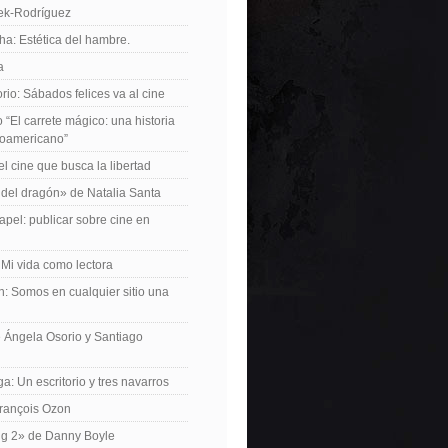
iek-Rodríguez
a: Estética del hambre.
a
io: Sábados felices va al cine
o “El carrete mágico: una historia
inoamericano”
el cine que busca la libertad
del dragón» de Natalia Santa
apel: publicar sobre cine en
 Mi vida como lectora
n: Somos en cualquier sitio una
 Ángela Osorio y Santiago
a: Un escritorio y tres navarros
François Ozon
ng 2» de Danny Boyle