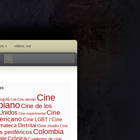
tos
»
videos: sar
as
Cine
ogotá
Cali
Cine alemán
biano
Cine de los
Cine
Unidos
Cine experimental
ericano
Cine LGBT / Cine
mateca Distrital
Cine mudo
Cine
Colombia
s periféricos
aje
Crónica
Cuadernos de cine