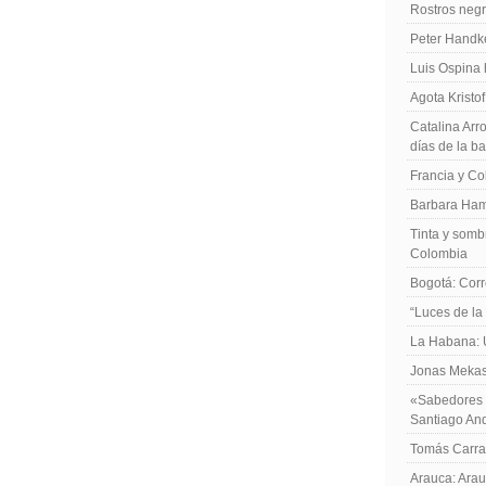
Rostros negr
Peter Handk
Luis Ospina
Agota Kristo
Catalina Arro
días de la b
Francia y Co
Barbara Ham
Tinta y sombr
Colombia
Bogotá: Corr
“Luces de la
La Habana: 
Jonas Mekas:
«Sabedores d
Santiago An
Tomás Carras
Arauca: Arau