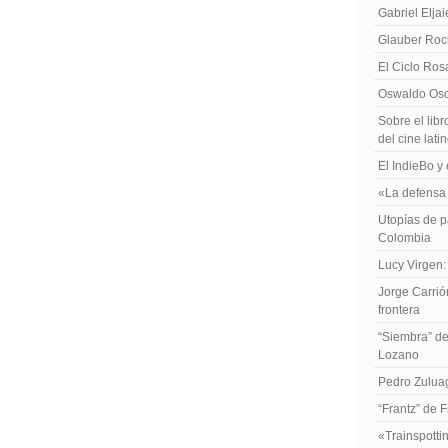
Gabriel Elja
Glauber Roch
El Ciclo Ros
Oswaldo Osor
Sobre el libr
del cine lat
El IndieBo y 
«La defensa 
Utopías de p
Colombia
Lucy Virgen:
Jorge Carrió
frontera
“Siembra” de
Lozano
Pedro Zuluag
“Frantz” de 
«Trainspotti