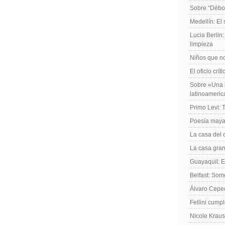
Sobre “Débo
Medellín: El
Lucia Berlin
limpieza
Niños que no
El oficio crít
Sobre «Una h
latinoameri
Primo Levi: 
Poesía maya
La casa del 
La casa gran
Guayaquil: El
Belfast: Som
Álvaro Cepe
Fellini cump
Nicole Kraus