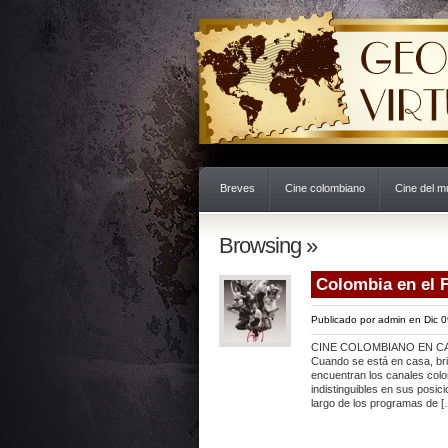
Breves
Cine colombiano
Cine del 
Browsing »
Colombia en el 
Publicado por
admin
en Dic 0
CINE COLOMBIANO EN C
Cuando se está en casa, bri
encuentran los canales colo
indistinguibles en sus posic
largo de los programas de [