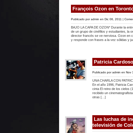
François Ozon en Toront
Publicado por
admin
en Dic 06, 2011 |
Comen
BAJO LA CAPA DE OZON* Durante la entrev
de un grupo de cinéfilos y estudiantes, la 
director francés se ve nerviosa. Ozon en c
y responde con frases a la vez sólidas y 
Patricia Cardos
Publicado por
admin
en Nov 1
UNA CHARLA CON PATRIC
En el año 1996, Patricia Car
cinta El reino de los cielos
recibido un cinematografist
otras […]
Las luchas de in
televisión de Co