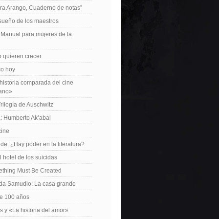
ra Arango, Cuaderno de notas”
 sueño de los maestros
: Manual para mujeres de la
 quieren crecer
ico hoy
istoria comparada del cine
cano»
Trilogía de Auschwitz
: Humberto Ak’abal
cine
de: ¿Hay poder en la literatura?
 hotel de los suicidas
ething Must Be Created
da Samudio: La casa grande
le 100 años
s y «La historia del amor»