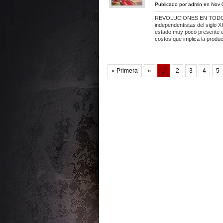
Publicado por
admin
en Nov 0
REVOLUCIONES EN TODOS 
independentistas del siglo X
estado muy poco presente en
costos que implica la produ
« Primera
«
...
2
3
4
5