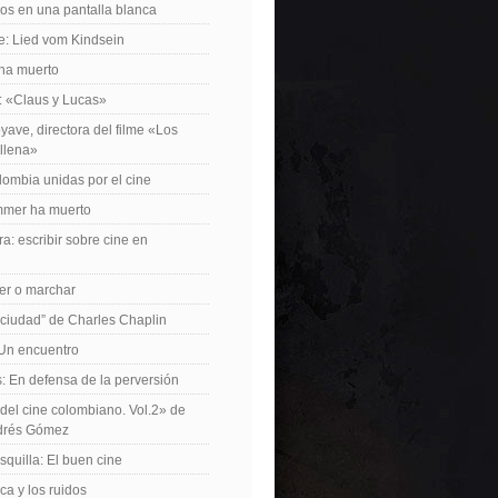
os en una pantalla blanca
e: Lied vom Kindsein
 ha muerto
f: «Claus y Lucas»
yave, directora del filme «Los
allena»
lombia unidas por el cine
mer ha muerto
a: escribir sobre cine en
er o marchar
 ciudad” de Charles Chaplin
Un encuentro
 En defensa de la perversión
el cine colombiano. Vol.2» de
drés Gómez
quilla: El buen cine
ca y los ruidos