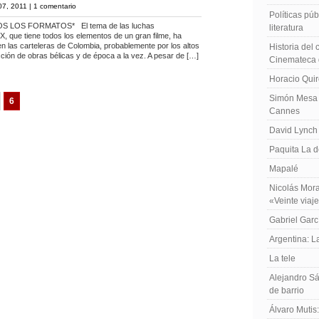
7, 2011 |
1 comentario
Políticas públ
LOS FORMATOS* El tema de las luchas
literatura
IX, que tiene todos los elementos de un gran filme, ha
 las carteleras de Colombia, probablemente por los altos
Historia del
cción de obras bélicas y de época a la vez. A pesar de […]
Cinemateca 
Horacio Qui
Simón Mesa 
6
Cannes
David Lynch
Paquita La d
Mapalé
Nicolás Mora
«Veinte viaj
Gabriel Garc
Argentina: 
La tele
Alejandro Sá
de barrio
Álvaro Mutis