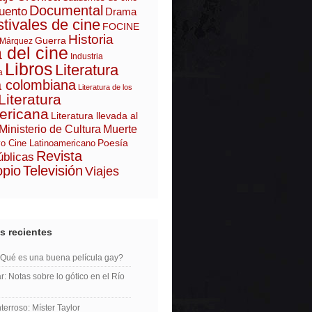
Documental
uento
Drama
tivales de cine
FOCINE
Historia
Guerra
 Márquez
a del cine
Industria
Libros
Literatura
a
a colombiana
Literatura de los
Literatura
ericana
Literatura llevada al
Ministerio de Cultura
Muerte
Poesía
o Cine Latinoamericano
Revista
úblicas
opio
Televisión
Viajes
s recientes
¿Qué es una buena película gay?
r: Notas sobre lo gótico en el Río
erroso: Míster Taylor