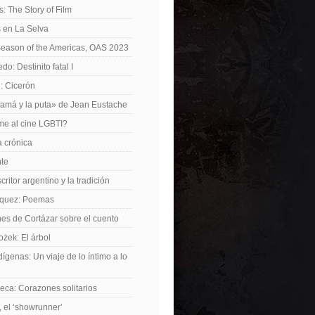
: The Story of Film
 en La Selva
Season of the Americas, OAS 2023
o: Destinito fatal I
: Cicerón
amá y la puta» de Jean Eustache
me al cine LGBTI?
a crónica
nte
critor argentino y la tradición
rquez: Poemas
nes de Cortázar sobre el cuento
żek: El árbol
dígenas: Un viaje de lo íntimo a lo
ca: Corazones solitarios
 el ‘showrunner’