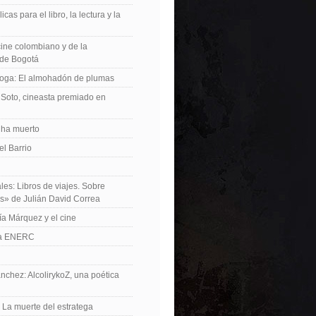
icas para el libro, la lectura y la
 cine colombiano y de la
de Bogotá
roga: El almohadón de plumas
Soto, cineasta premiado en
 ha muerto
el Barrio
les: Libros de viajes. Sobre
es» de Julián David Correa
ía Márquez y el cine
La ENERC
nchez: AlcolirykoZ, una poética
: La muerte del estratega