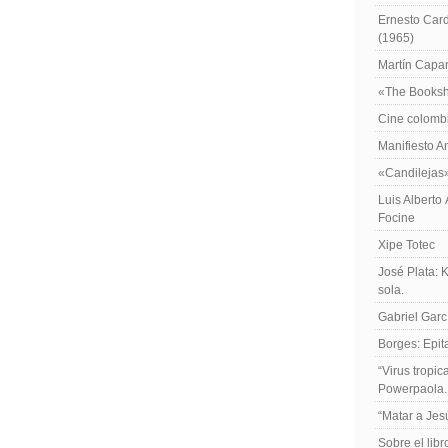
Ernesto Card
(1965)
Martín Caparr
«The Booksh
Cine colomb
Manifiesto A
«Candilejas
Luis Alberto
Focine
Xipe Totec
José Plata: 
sola.
Gabriel Garc
Borges: Epita
“Virus tropi
Powerpaola.
“Matar a Jes
Sobre el lib