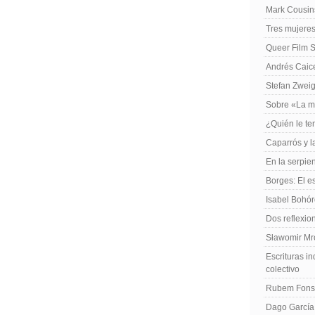
Mark Cousins
Tres mujeres
Queer Film 
Andrés Caiced
Stefan Zweig
Sobre «La m
¿Quién le te
Caparrós y l
En la serpie
Borges: El es
Isabel Bohó
Dos reflexio
Sławomir Mro
Escrituras in
colectivo
Rubem Fonse
Dago García,