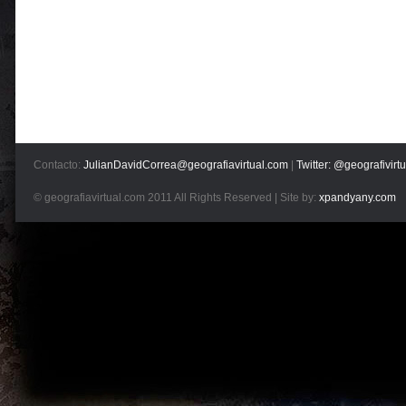
Contacto:
JulianDavidCorrea@geografiavirtual.com
|
Twitter: @geografivirtu
© geografiavirtual.com 2011 All Rights Reserved | Site by:
xpandyany.com