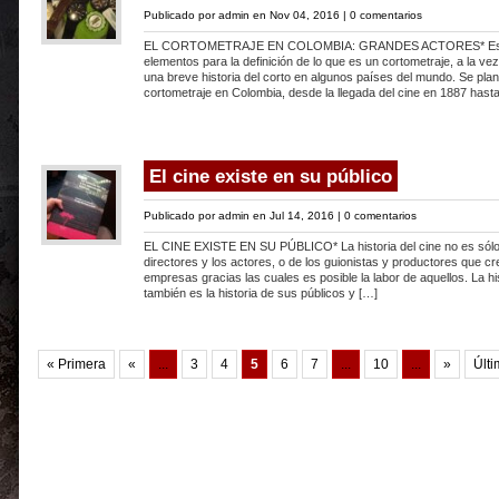
Publicado por
admin
en Nov 04, 2016 |
0 comentarios
EL CORTOMETRAJE EN COLOMBIA: GRANDES ACTORES* Este 
elementos para la definición de lo que es un cortometraje, a la ve
una breve historia del corto en algunos países del mundo. Se plant
cortometraje en Colombia, desde la llegada del cine en 1887 hast
El cine existe en su público
Publicado por
admin
en Jul 14, 2016 |
0 comentarios
EL CINE EXISTE EN SU PÚBLICO* La historia del cine no es sólo l
directores y los actores, o de los guionistas y productores que cre
empresas gracias las cuales es posible la labor de aquellos. La his
también es la historia de sus públicos y […]
« Primera
«
...
3
4
5
6
7
...
10
...
»
Últi