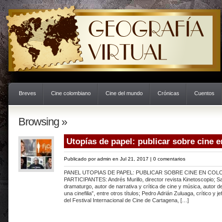
Breves
Cine colombiano
Cine del mundo
Crónicas
Cuentos
Browsing »
Utopías de papel: publicar sobre cine 
Publicado por
admin
en Jul 21, 2017 |
0 comentarios
PANEL UTOPIAS DE PAPEL: PUBLICAR SOBRE CINE EN COLO
PARTICIPANTES: Andrés Murillo, director revista Kinetoscopio; 
dramaturgo, autor de narrativa y crítica de cine y música, autor d
una cinefilia”, entre otros títulos; Pedro Adrián Zuluaga, crítico y 
del Festival Internacional de Cine de Cartagena, […]