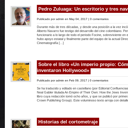
Pedro Zuluaga: Un escritorio y tres na
Publicado por
admin
en May 04, 2017 |
0 comentarios
Durante más de tres décadas, y desde una posición a la vez incó
Alberto Navarro fue testigo del desarrollo del cine colombiano. Peri
funcionario a lo largo de todo el periodo Focine, sobreviviente en 
hubo apoyo estatal y finalmente parte del equipo de la actual Dire
Cinematografía […]
Sobre el libro «Un imperio propio: Cóm
inventaron Hollywood»
Publicado por
admin
en Feb 09, 2017 |
0 comentarios
Se ha traducido y editado en castellano (por Editorial Confluencias
Neal Gabler titulada An Empire of Their Own: How the Jews Inven
libro cuya redacción tomó ocho años, y que se publicó por prime
Crown Publishing Group). Este voluminoso texto arroja con detall
Historias del cortometraje