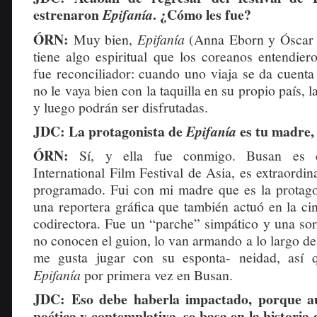
estrenaron
. ¿Cómo les fue?
Epifanía
ÓRN:
Muy bien,
Epifanía
(Anna Eborn y Óscar 
tiene algo espiritual que los coreanos entendier
fue reconciliador: cuando uno viaja se da cuent
no le vaya bien con la taquilla en su propio país, 
y luego podrán ser disfrutadas.
JDC: La protagonista de
es tu madre
Epifanía
ÓRN:
Sí, y ella fue conmigo. Busan es 
International Film Festival de Asia, es extraordi
programado. Fui con mi madre que es la protagon
una reportera gráfica que también actuó en la ci
codirectora. Fue un “parche” simpático y una sor
no conocen el guion, lo van armando a lo largo de
me gusta jugar con su esponta- neidad, así
Epifanía
por primera vez en Busan.
JDC: Eso debe haberla impactado, porque au
poética y contemplativa, se basa en la histori