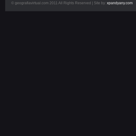
© geografiavirtual.com 2011 All Rights Reserved | Site by:
xpandyany.com