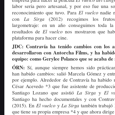
labor seria pero artesanal, y por eso fue una so
reconocimiento que tuvo. Para
El vuelco
nadie 
con
La Sirga
(2012) recogimos los frut
largometraje: en un año conseguimos toda la 
resultados de
El vuelco
nos mostraron que ha
plataforma para hacer cine.
JDC: Contravía ha tenido cambios con los 
desarrollaron con Antorcha Films, y ha habido
equipo: como Gerylee Polanco que se acaba de r
ÓRN:
Sí, aunque siempre hemos sido práctica
han habido cambios: salió Marcela Gómez y ent
por ejemplo. Alrededor de Contravía ha habido
César Acevedo *3 que fue asistente de producc
Santiago Lozano que asistió
La Sirga
y
El v
Santiago ha hecho documentales y con Contrav
(2015). En
El vuelco
y
La Sirga
también trabajó
que tiene su propia empresa *4 y que ahora dirige