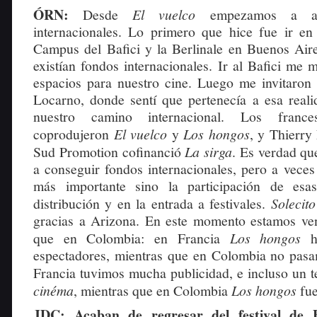
ÓRN:
Desde
El vuelco
empezamos a ap
internacionales. Lo primero que hice fue ir en
Campus del Bafici y la Berlinale en Buenos Aire
existían fondos internacionales. Ir al Bafici me 
espacios para nuestro cine. Luego me invitaro
Locarno, donde sentí que pertenecía a esa reali
nuestro camino internacional. Los franc
coprodujeron
El vuelco
y
Los hongos
, y Thierry
Sud Promotion cofinanció
La sirga
. Es verdad q
a conseguir fondos internacionales, pero a veces
más importante sino la participación de esa
distribución y en la entrada a festivales.
Solecit
gracias a Arizona. En este momento estamos ve
que en Colombia: en Francia
Los hongos
espectadores, mientras que en Colombia no pas
Francia tuvimos mucha publicidad, e incluso un 
cinéma
, mientras que en Colombia
Los hongos
fue
JDC: Acaban de regresar del festival de 