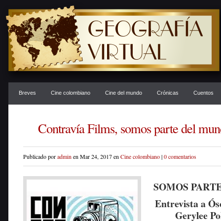
Breves
Cine colombiano
Cine del mundo
Crónicas
Cuentos
Contravía Films, somos parte del mu
Publicado por
admin
en Mar 24, 2017 en
Cine colombiano
|
0 comentarios
SOMOS PART
Entrevista a Ós
Gerylee Po