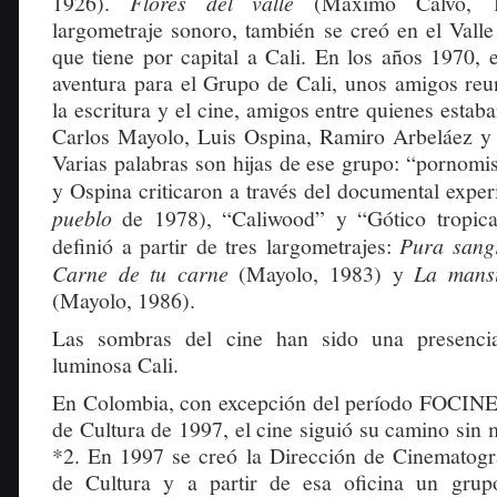
1926).
Flores del valle
(Máximo Calvo, 1
largometraje sonoro, también se creó en el Valle
que tiene por capital a Cali. En los años 1970, 
aventura para el Grupo de Cali, unos amigos reu
la escritura y el cine, amigos entre quienes esta
Carlos Mayolo, Luis Ospina, Ramiro Arbeláez y
Varias palabras son hijas de ese grupo: “pornomi
y Ospina criticaron a través del documental expe
pueblo
de 1978), “Caliwood” y “Gótico tropica
definió a partir de tres largometrajes:
Pura san
Carne de tu carne
(Mayolo, 1983) y
La mans
(Mayolo, 1986).
Las sombras del cine han sido una presencia
luminosa Cali.
En Colombia, con excepción del período FOCINE 
de Cultura de 1997, el cine siguió su camino sin 
*2. En 1997 se creó la Dirección de Cinematogra
de Cultura y a partir de esa oficina un grup