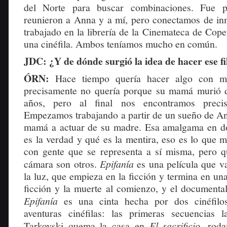
del Norte para buscar combinaciones. Fue 
reunieron a Anna y a mí, pero conectamos de inm
trabajado en la librería de la Cinemateca de Cop
una cinéfila. Ambos teníamos mucho en común.
JDC: ¿Y de dónde surgió la idea de hacer ese 
ÓRN:
Hace tiempo quería hacer algo con 
precisamente no quería porque su mamá murió d
años, pero al final nos encontramos preci
Empezamos trabajando a partir de un sueño de An
mamá a actuar de su madre. Esa amalgama en d
es la verdad y qué es la mentira, eso es lo que m
con gente que se representa a sí misma, pero qu
cámara son otros.
Epifanía
es una película que v
la luz, que empieza en la ficción y termina en u
ficción y la muerte al comienzo, y el documental 
Epifanía
es una cinta hecha por dos cinéfilo
aventuras cinéfilas: las primeras secuencias 
Tarkovski quema la casa en
El sacrificio
, roda