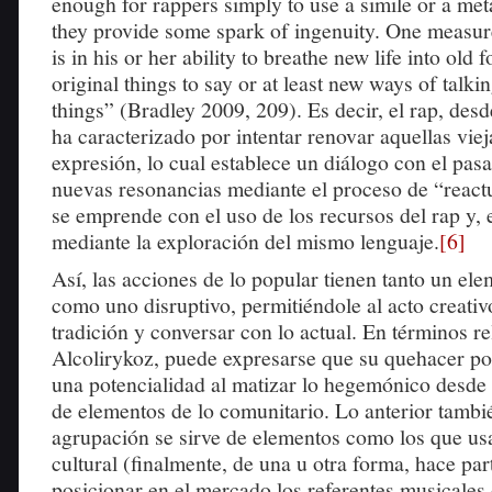
enough for rappers simply to use a simile or a met
they provide some spark of ingenuity. One measur
is in his or her ability to breathe new life into old
original things to say or at least new ways of talki
things” (Bradley 2009, 209). Es decir, el rap, desd
ha caracterizado por intentar renovar aquellas vie
expresión, lo cual establece un diálogo con el pa
nuevas resonancias mediante el proceso de “reactu
se emprende con el uso de los recursos del rap y, e
mediante la exploración del mismo lenguaje.
[6]
Así, las acciones de lo popular tienen tanto un e
como uno disruptivo, permitiéndole al acto creativ
tradición y conversar con lo actual. En términos r
Alcolirykoz, puede expresarse que su quehacer poé
una potencialidad al matizar lo hegemónico desde 
de elementos de lo comunitario. Lo anterior tambi
agrupación se sirve de elementos como los que usa
cultural (finalmente, de una u otra forma, hace par
posicionar en el mercado los referentes musicales 