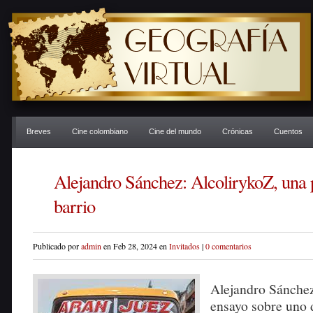
Breves
Cine colombiano
Cine del mundo
Crónicas
Cuentos
Alejandro Sánchez: AlcolirykoZ, una 
barrio
Publicado por
admin
en Feb 28, 2024 en
Invitados
|
0 comentarios
Alejandro Sánchez
ensayo sobre uno d