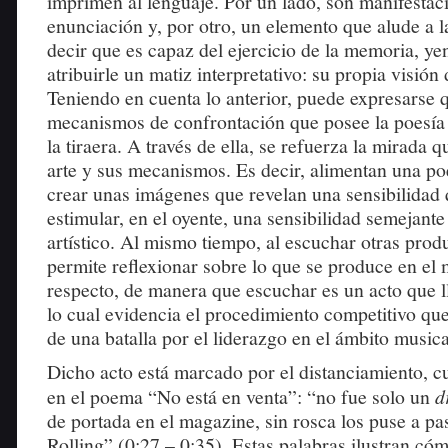
imprimen al lenguaje. Por un lado, son manifestaci
enunciación y, por otro, un elemento que alude a la
decir que es capaz del ejercicio de la memoria, ye
atribuirle un matiz interpretativo: su propia visió
Teniendo en cuenta lo anterior, puede expresarse 
mecanismos de confrontación que posee la poesía 
la tiraera. A través de ella, se refuerza la mirada q
arte y sus mecanismos. Es decir, alimentan una po
crear unas imágenes que revelan una sensibilidad
estimular, en el oyente, una sensibilidad semejante
artístico. Al mismo tiempo, al escuchar otras prod
permite reflexionar sobre lo que se produce en el m
respecto, de manera que escuchar es un acto que ll
lo cual evidencia el procedimiento competitivo qu
de una batalla por el liderazgo en el ámbito musica
Dicho acto está marcado por el distanciamiento, c
en el poema “No está en venta”: “no fue solo un
d
de portada en el magazine, sin rosca los puse a pa
Rolling” (0:27 – 0:35). Estas palabras ilustran cóm