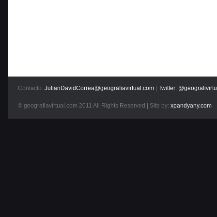
Contacto:
JulianDavidCorrea@geografiavirtual.com
|
Twitter: @geografivirtu
© geografiavirtual.com 2011 All Rights Reserved | Site by:
xpandyany.com