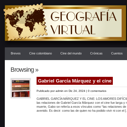
Breves
Cine colombiano
Cine del mundo
Crónicas
Cuentos
Browsing »
Gabriel García Márquez y el cine
Publicado por
admin
en Dic 24, 2024 |
0 comentarios
GABRIEL GARCÍA MÁRQUEZ Y EL CINE: LOS AMORES DIFÍCILES
las relaciones de Gabriel García Márquez con el cine fue larga y 
muerte, Gabo se refería a esos vínculos como “las relaciones de
avenido. Es decir: como las de quien no ha podido vivir ni con el 