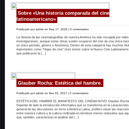
Sobre «Una historia comparada del cine
latinoamericano»
Publicado por
admin
en Sep 17, 2020 |
0 comentarios
La historia de las cinematografías de nuestra América ha sido recogida por miles
investigaciones, aunque estas obras suelen ocuparse del cine de una única naci
un único período, género o fenómeno. Dentro de esta categoría hay muchos títu
importantes como “Hojas de cine” (tres tomos sobre el Nuevo Cine Latinoameri
que publicaron la […]
Glauber Rocha: Estética del hambre.
Publicado por
admin
en Nov 02, 2017 |
0 comentarios
ESTÉTICA DEL HAMBRE EL MANIFIESTO DEL CINEMA NOVO Glauber Roch
Dejando de lado la introducción informativa que se transforma en la característic
general de las discusiones en torno a América Latina, prefiero situar las reaccio
entre nuestra cultura y la cultura civilizada en términos menos reducidos que aqu
que, también, caracterizan el análisis del […]