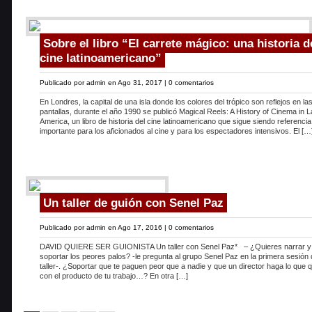
Sobre el libro “El carrete mágico: una historia d
cine latinoamericano”
Publicado por
admin
en Ago 31, 2017 |
0 comentarios
En Londres, la capital de una isla donde los colores del trópico son reflejos en la
pantallas, durante el año 1990 se publicó Magical Reels: A History of Cinema in L
America, un libro de historia del cine latinoamericano que sigue siendo referencia
importante para los aficionados al cine y para los espectadores intensivos. El […
Un taller de guión con Senel Paz
Publicado por
admin
en Ago 17, 2016 |
0 comentarios
DAVID QUIERE SER GUIONISTA Un taller con Senel Paz* – ¿Quieres narrar y
soportar los peores palos? -le pregunta al grupo Senel Paz en la primera sesión
taller-. ¿Soportar que te paguen peor que a nadie y que un director haga lo que q
con el producto de tu trabajo…? En otra […]