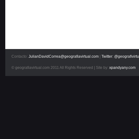
Contacto:
JulianDavidCorrea@geografiavirtual.com
|
Twitter: @geografivirtu
© geografiavirtual.com 2011 All Rights Reserved | Site by:
xpandyany.com