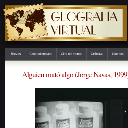
Breves
Cine colombiano
Cine del mundo
Crónicas
Cuentos
Alguien mató algo (Jorge Navas, 1999