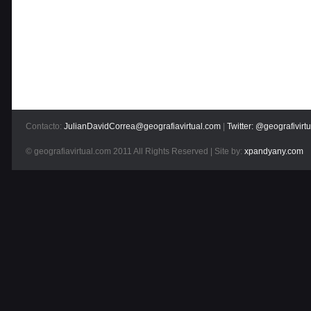
Contacto:
JulianDavidCorrea@geografiavirtual.com
|
Twitter: @geografivirtu
© geografiavirtual.com 2011 All Rights Reserved | Site by:
xpandyany.com