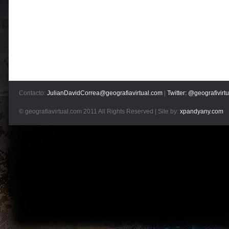
Contacto:
JulianDavidCorrea@geografiavirtual.com
|
Twitter: @geografivirtu
© geografiavirtual.com 2011 All Rights Reserved | Site by:
xpandyany.com