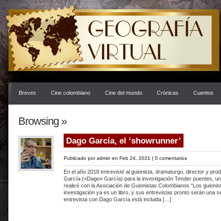
Breves
Cine colombiano
Cine del mundo
Crónicas
Cuentos
Browsing »
Dago García, el ‘showrunner’
Publicado por
admin
en Feb 24, 2021 |
0 comentarios
En el año 2018 entrevisté al guionista, dramaturgo, director y pr
García («Dago» García) para la investigación Tender puentes, u
realicé con la Asociación de Guionistas Colombianos “Los guionis
investigación ya es un libro, y sus entrevistas pronto serán una 
entrevista con Dago García está incluida […]