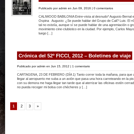
Publicado por
admin
en Jun 09, 2016 |
0 comentarios
CALIWOOD BABILONIA Entre-vista al desnudo* Augusto Bernal en
Ospina Augusto: ¿Se puede hablar del Grupo de Cali? Luis: El 
tal no existía, aunque sí se puede hablar de una agremiación o gr
movimiento cine-clubistico en la ciudad. Por ejemplo, Carlos Mayol
luego […]
Crónica del 52º FICCI, 2012 – Boletines de viaje
Publicado por
admin
en Jun 15, 2012 |
1 comentario
CARTAGENA, 23 DE FEBRERO (DÍA 1) Tanto correr toda la mañana, para que a
llegar al aeropuerto me suba a un avión que pasa una hora carreteando en la pis
con su demora me haga llegar tan tarde que al aterrizar las oficinas estén cerra
no pueda recoger mi bolsa con chécheres y […]
1
2
3
»