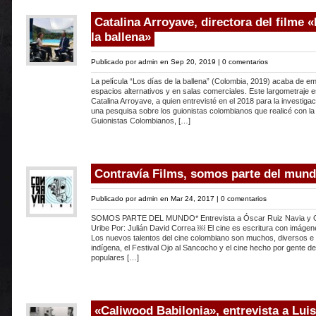
Catalina Arroyave, directora del filme 
la ballena»
Publicado por
admin
en Sep 20, 2019 |
0 comentarios
La película “Los días de la ballena” (Colombia, 2019) acaba de em
espacios alternativos y en salas comerciales. Este largometraje e
Catalina Arroyave, a quien entrevisté en el 2018 para la investiga
una pesquisa sobre los guionistas colombianos que realicé con la
Guionistas Colombianos, […]
Contravía Films, somos parte del mun
Publicado por
admin
en Mar 24, 2017 |
0 comentarios
SOMOS PARTE DEL MUNDO* Entrevista a Óscar Ruiz Navia y G
Uribe Por: Julián David Correa ￼ El cine es escritura con imáge
Los nuevos talentos del cine colombiano son muchos, diversos e 
indígena, el Festival Ojo al Sancocho y el cine hecho por gente de
populares […]
«Caliwood Babilonia», entrevista a Lui