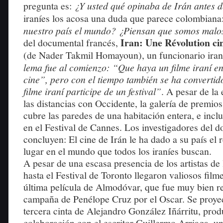
pregunta es:
¿Y usted qué opinaba de Irán antes d
iraníes los acosa una duda que parece colombiana
nuestro país el mundo? ¿Piensan que somos malo
Iran: Une Révolution c
del documental francés,
(de Nader Takmil Homayoun), un funcionario iran
lema fue al comienzo: “Que haya un filme iraní en
cine”, pero con el tiempo también se ha converti
filme iraní participe de un festival”
. A pesar de la 
las distancias con Occidente, la galería de premios
cubre las paredes de una habitación entera, e incl
en el Festival de Cannes. Los investigadores del 
concluyen: El cine de Irán le ha dado a su país el 
lugar en el mundo que todos los iraníes buscan.
A pesar de una escasa presencia de los artistas de
hasta el Festival de Toronto llegaron valiosos fil
última película de Almodóvar, que fue muy bien rec
campaña de Penélope Cruz por el Oscar. Se proy
tercera cinta de Alejandro González Iñárritu, prod
colaboración con el escritor Guillermo Arriaga, un