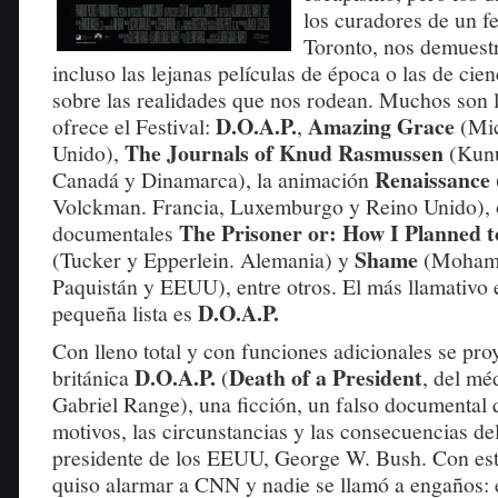
los curadores de un fe
Toronto, nos demuest
incluso las lejanas películas de época o las de cien
sobre las realidades que nos rodean. Muchos son 
D.O.A.P.
Amazing Grace
ofrece el Festival:
,
(Mic
The Journals of Knud Rasmussen
Unido),
(Kunu
Renaissance
Canadá y Dinamarca), la animación
Volckman. Francia, Luxemburgo y Reino Unido), 
The Prisoner or: How I Planned to
documentales
Shame
(Tucker y Epperlein. Alemania) y
(Moham
Paquistán y EEUU), entre otros. El más llamativo 
D.O.A.P.
pequeña lista es
Con lleno total y con funciones adicionales se proy
D.O.A.P.
Death of a President
británica
(
, del mé
Gabriel Range), una ficción, un falso documental 
motivos, las circunstancias y las consecuencias de
presidente de los EEUU, George W. Bush. Con est
quiso alarmar a CNN y nadie se llamó a engaños: 