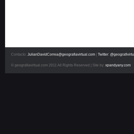
Contacto:
JulianDavidCorrea@geografiavirtual.com
|
Twitter: @geografivirtu
© geografiavirtual.com 2011 All Rights Reserved | Site by:
xpandyany.com