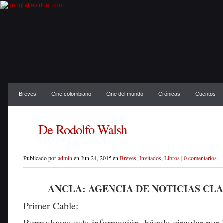
Breves
Cine colombiano
Cine del mundo
Crónicas
Cuentos
De Rodolfo Walsh
Publicado por
admin
en Jun 24, 2015 en
Breves
,
Invitados
,
Libros
|
0 comentarios
ANCLA: AGENCIA DE NOTICIAS CL
Primer Cable:
Reproduzca esta información, hágala circular por 