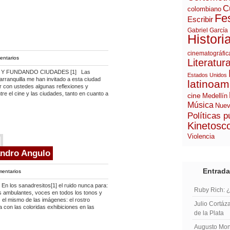
C
colombiano
Fes
Escribir
Gabriel García
Histori
cinematográfic
entarios
Literatur
 Y FUNDANDO CIUDADES [1] Las
Estados Unidos
rranquilla me han invitado a esta ciudad
latinoam
ir con ustedes algunas reflexiones y
re el cine y las ciudades, tanto en cuanto a
cine
Medellín
Música
Nuev
Políticas p
Kinetosc
Violencia
andro Angulo
Entrada
mentarios
s sanadresitos[1] el ruido nunca para:
Ruby Rich: 
 ambulantes, voces en todos los tonos y
 el mismo de las imágenes: el rostro
Julio Cortáza
a con las coloridas exhibiciones en las
de la Plata
Augusto Mont