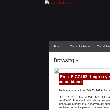
Breves
Cine colombiano
Cine del 
Browsing »
En el FICCI 53: Logros y r
colombiano
Publicado por
admin
en Feb 23, 2013 |
0 co
LOGROS Y RETOS PARA EL CINE COLOMBI
versión 53. Tras medio siglo de trabajo va
jugado algún papel en el desarrollo del au
festivales espacios para buscar ese desar