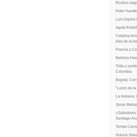
Rostros negr
Peter Handk
Luis Ospina
Agota Kristo
Catalina Arro
días de la b
Francia y Co
Barbara Ham
Tinta y sombr
Colombia
Bogotá: Corr
“Luces de la
La Habana: 
Jonas Mekas:
«Sabedores d
Santiago An
Tomás Carras
Arauca: Arau