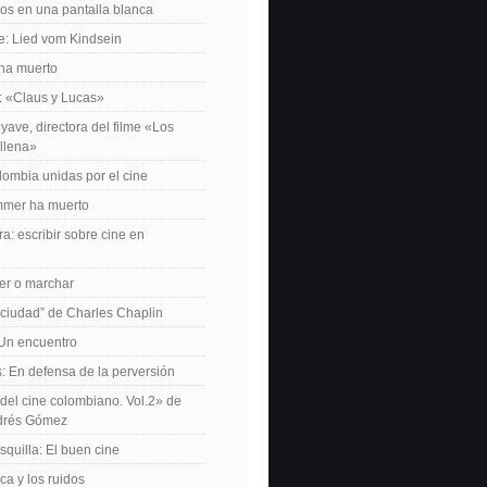
os en una pantalla blanca
e: Lied vom Kindsein
 ha muerto
f: «Claus y Lucas»
yave, directora del filme «Los
allena»
lombia unidas por el cine
mer ha muerto
a: escribir sobre cine en
er o marchar
 ciudad” de Charles Chaplin
Un encuentro
 En defensa de la perversión
el cine colombiano. Vol.2» de
drés Gómez
quilla: El buen cine
ca y los ruidos