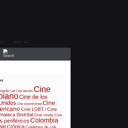
tos
»
videos: sar
as
Cine
ogotá
Cali
Cine alemán
biano
Cine de los
Cine
Unidos
Cine experimental
ericano
Cine LGBT / Cine
mateca Distrital
Cine mudo
Cine
Colombia
s periféricos
aje
Crónica
Cuadernos de cine