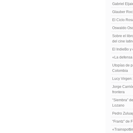
Gabriel Elja
Glauber Roch
El Ciclo Ros
Oswaldo Osor
Sobre el libr
del cine lat
El IndieBo y 
«La defensa 
Utopías de p
Colombia
Lucy Virgen:
Jorge Carrió
frontera
“Siembra” de
Lozano
Pedro Zuluag
“Frantz” de 
«Trainspotti