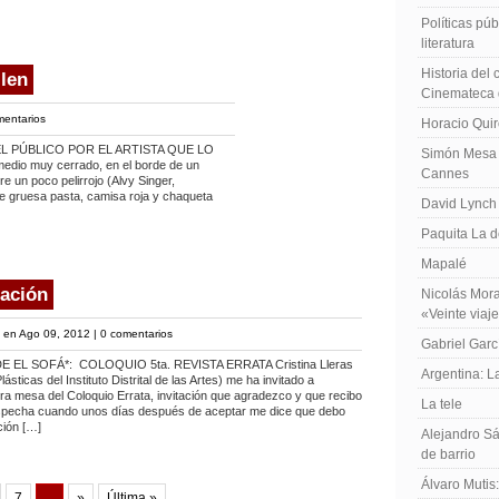
Políticas públ
literatura
Historia del
len
Cinemateca 
mentarios
Horacio Qui
EL PÚBLICO POR EL ARTISTA QUE LO
Simón Mesa 
edio muy cerrado, en el borde de un
Cannes
e un poco pelirrojo (Alvy Singer,
de gruesa pasta, camisa roja y chaqueta
David Lynch
Paquita La d
Mapalé
ración
Nicolás Mora
«Veinte viaj
en Ago 09, 2012 |
0 comentarios
Gabriel Garc
EL SOFÁ*: COLOQUIO 5ta. REVISTA ERRATA Cristina Lleras
Argentina: 
ásticas del Instituto Distrital de las Artes) me ha invitado a
a mesa del Coloquio Errata, invitación que agradezco y que recibo
La tele
specha cuando unos días después de aceptar me dice que debo
ción […]
Alejandro Sá
de barrio
Álvaro Mutis
7
...
»
Última »