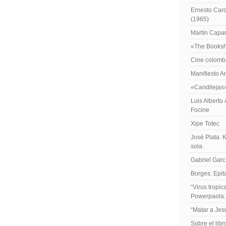
Ernesto Card
(1965)
Martín Caparr
«The Booksh
Cine colomb
Manifiesto A
«Candilejas
Luis Alberto
Focine
Xipe Totec
José Plata: 
sola.
Gabriel Garc
Borges: Epita
“Virus tropi
Powerpaola.
“Matar a Jes
Sobre el lib