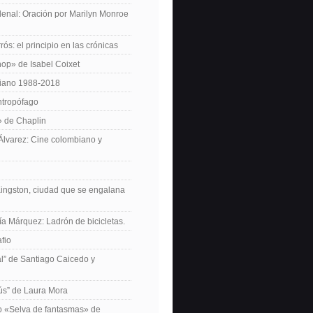
enal: Oración por Marilyn Monroe
ós: el principio en las crónicas
op» de Isabel Coixet
iano 1988-2018
ntropófago
» de Chaplin
 Álvarez: Cine colombiano y
Kingston, ciudad que se engalana
ía Márquez: Ladrón de bicicletas.
fio
cal” de Santiago Caicedo y
ús” de Laura Mora
ro «Selva de fantasmas» de