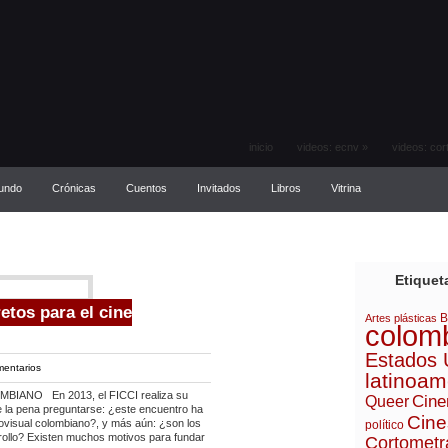
inicio
videos: ecnv
»
videos: cor
mundo
Crónicas
Cuentos
Invitados
Libros
Vitrina
Etiquet
etos para el cine
B
Artes plásticas
colom
Estados 
mentarios
latinoam
ANO En 2013, el FICCI realiza su
Cine
Queer
le la pena preguntarse: ¿este encuentro ha
Cine
diovisual colombiano?, y más aún: ¿son los
político
rollo? Existen muchos motivos para fundar
Cortometr