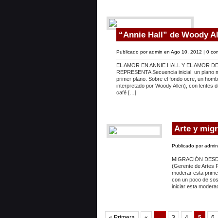
“Annie Hall” de Woody Al
Publicado por
admin
en Ago 10, 2012 |
0 co
EL AMOR EN ANNIE HALL Y EL AMOR D
REPRESENTA Secuencia inicial: un plano m
primer plano. Sobre el fondo ocre, un hombr
interpretado por Woody Allen), con lentes 
café […]
Arte y mig
Publicado por
admin
MIGRACIÓN DESDE 
(Gerente de Artes Pl
moderar esta primer
con un poco de so
iniciar esta modera
« Primera
«
...
3
4
5
6