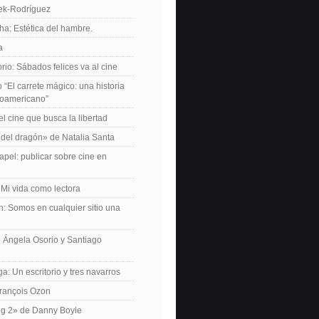
iek-Rodríguez
a: Estética del hambre.
a
io: Sábados felices va al cine
o “El carrete mágico: una historia
inoamericano”
el cine que busca la libertad
del dragón» de Natalia Santa
apel: publicar sobre cine en
 Mi vida como lectora
n: Somos en cualquier sitio una
 Ángela Osorio y Santiago
a: Un escritorio y tres navarros
François Ozon
ng 2» de Danny Boyle