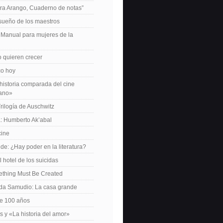
ra Arango, Cuaderno de notas”
 sueño de los maestros
: Manual para mujeres de la
 quieren crecer
ico hoy
istoria comparada del cine
cano»
Trilogía de Auschwitz
: Humberto Ak’abal
cine
de: ¿Hay poder en la literatura?
 hotel de los suicidas
ething Must Be Created
da Samudio: La casa grande
le 100 años
s y «La historia del amor»