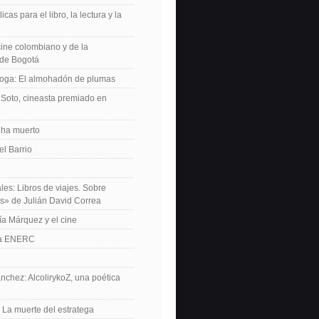
icas para el libro, la lectura y la
 cine colombiano y de la
de Bogotá
roga: El almohadón de plumas
Soto, cineasta premiado en
 ha muerto
el Barrio
les: Libros de viajes. Sobre
es» de Julián David Correa
ía Márquez y el cine
La ENERC
nchez: AlcolirykoZ, una poética
: La muerte del estratega