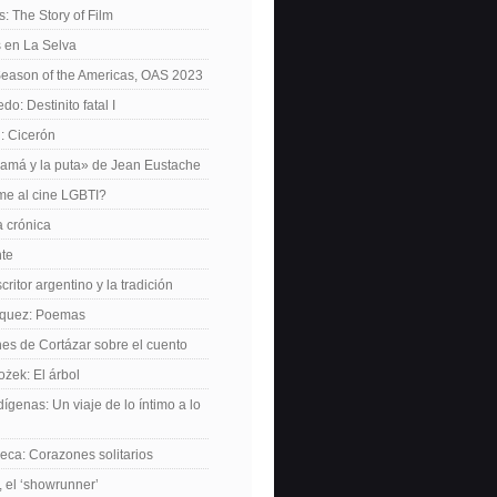
: The Story of Film
 en La Selva
Season of the Americas, OAS 2023
o: Destinito fatal I
: Cicerón
amá y la puta» de Jean Eustache
me al cine LGBTI?
a crónica
nte
critor argentino y la tradición
rquez: Poemas
nes de Cortázar sobre el cuento
żek: El árbol
dígenas: Un viaje de lo íntimo a lo
ca: Corazones solitarios
 el ‘showrunner’