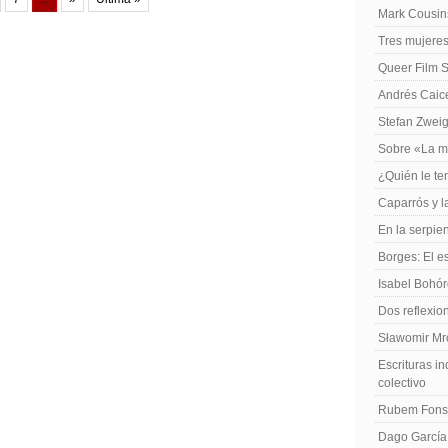
Mark Cousins
Tres mujeres
Queer Film 
Andrés Caiced
Stefan Zweig
Sobre «La m
¿Quién le te
Caparrós y l
En la serpie
Borges: El es
Isabel Bohó
Dos reflexio
Sławomir Mro
Escrituras in
colectivo
Rubem Fonse
Dago García,