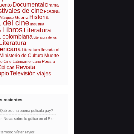
Documental
uento
Drama
tivales de cine
FOCINE
Historia
Guerra
 Márquez
a del cine
Industria
Libros
Literatura
a
a colombiana
Literatura de los
Literatura
ericana
Literatura llevada al
Ministerio de Cultura
Muerte
Poesía
o Cine Latinoamericano
Revista
úblicas
opio
Televisión
Viajes
s recientes
¿Qué es una buena película gay?
r: Notas sobre lo gótico en el Río
erroso: Míster Taylor