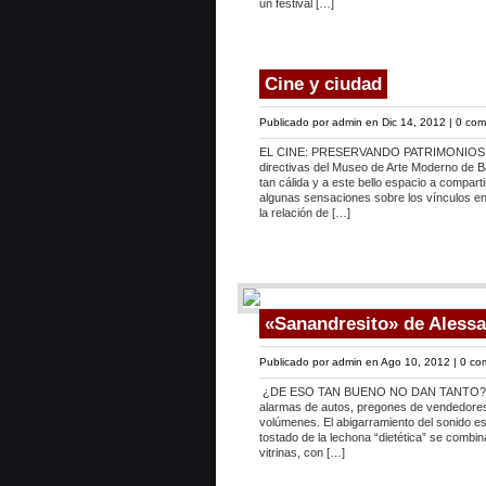
un festival […]
Cine y ciudad
Publicado por
admin
en Dic 14, 2012 |
0 com
EL CINE: PRESERVANDO PATRIMONIOS
directivas del Museo de Arte Moderno de Ba
tan cálida y a este bello espacio a compart
algunas sensaciones sobre los vínculos ent
la relación de […]
«Sanandresito» de Aless
Publicado por
admin
en Ago 10, 2012 |
0 co
¿DE ESO TAN BUENO NO DAN TANTO? En lo
alarmas de autos, pregones de vendedores
volúmenes. El abigarramiento del sonido es
tostado de la lechona “dietética” se combin
vitrinas, con […]