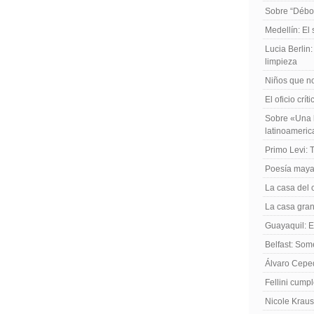
Sobre “Débo
Medellín: El
Lucia Berlin
limpieza
Niños que no
El oficio crít
Sobre «Una h
latinoameri
Primo Levi: 
Poesía maya
La casa del 
La casa gran
Guayaquil: El
Belfast: Som
Álvaro Cepe
Fellini cump
Nicole Kraus