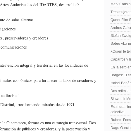
 Artes Audovisuales del IDARTES, desarrolla 9
Mark Cousins
Tres mujeres
nto de salas alternas
Queer Film 
Andrés Caiced
tigaciones
Stefan Zweig
s, preservadores y creadores
Sobre «La m
s comunicaciones
¿Quién le te
Caparrós y l
tervención integral y territorial en las localidades de
En la serpie
Borges: El es
tímulos económicos para fortalecer la labor de creadores y
Isabel Bohó
Dos reflexio
o audiovisual
Sławomir Mro
a Distrital, transformando miradas desde 1971
Escrituras in
colectivo
Rubem Fonse
 la Cinemateca, formar es una estrategia transversal. Dos
Dago García,
 formación de públicos y creadores, y la preservación y