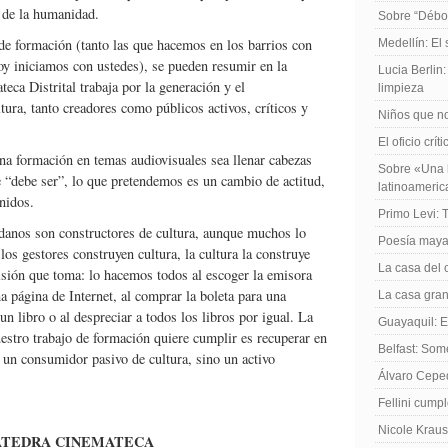
l de la humanidad.
Sobre “Débo
 de formación (tanto las que hacemos en los barrios con
Medellín: El
y iniciamos con ustedes), se pueden resumir en la
Lucia Berlin
teca Distrital trabaja por la generación y el
limpieza
tura, tanto creadores como públicos activos, críticos y
Niños que no
El oficio crít
a formación en temas audiovisuales sea llenar cabezas
Sobre «Una h
e “debe ser”, lo que pretendemos es un cambio de actitud,
latinoameri
nidos.
Primo Levi: 
adanos son constructores de cultura, aunque muchos lo
Poesía maya
los gestores construyen cultura, la cultura la construye
La casa del 
isión que toma: lo hacemos todos al escoger la emisora
a página de Internet, al comprar la boleta para una
La casa gran
un libro o al despreciar a todos los libros por igual. La
Guayaquil: El
stro trabajo de formación quiere cumplir es recuperar en
Belfast: Som
 un consumidor pasivo de cultura, sino un activo
Álvaro Cepe
Fellini cump
Nicole Kraus
ÁTEDRA CINEMATECA