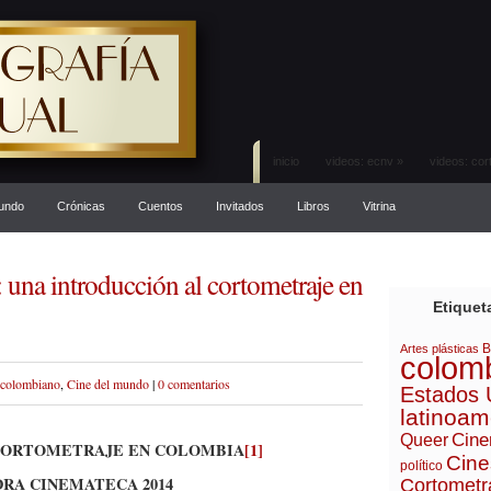
inicio
videos: ecnv
»
videos: cor
mundo
Crónicas
Cuentos
Invitados
Libros
Vitrina
 una introducción al cortometraje en
Etiquet
B
Artes plásticas
colom
 colombiano
,
Cine del mundo
|
0 comentarios
Estados 
latinoam
Cine
Queer
 CORTOMETRAJE EN COLOMBIA
[1]
Cine
político
RA CINEMATECA 2014
Cortometr