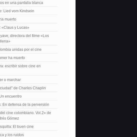
os en una pantalla blanca
e: Lied vom Kindsein
 ha muerto
f: «Claus y Lucas»
yave, directora del filme «Los
allena»
lombia unidas por el cine
mer ha muerto
a: escribir sobre cine en
er o marchar
 ciudad” de Charles Chaplin
Un encuentro
 En defensa de la perversión
el cine colombiano. Vol.2» de
drés Gómez
quilla: El buen cine
ca y los ruidos