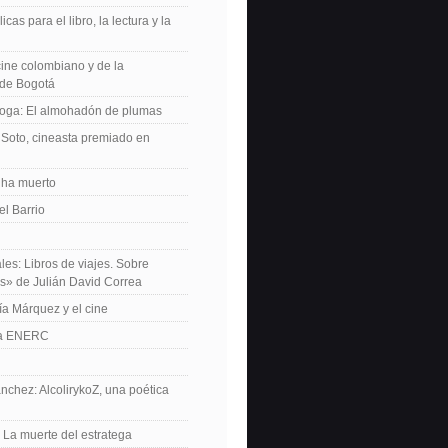
icas para el libro, la lectura y la
 cine colombiano y de la
de Bogotá
roga: El almohadón de plumas
Soto, cineasta premiado en
 ha muerto
el Barrio
les: Libros de viajes. Sobre
es» de Julián David Correa
ía Márquez y el cine
La ENERC
nchez: AlcolirykoZ, una poética
: La muerte del estratega