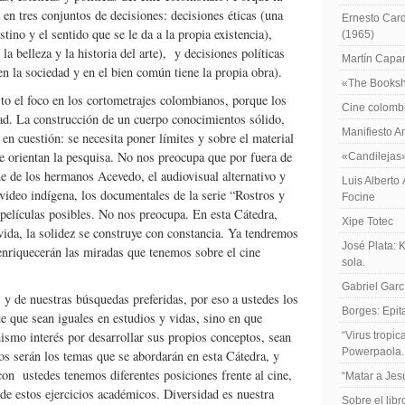
 en tres conjuntos de decisiones: decisiones éticas (una
Ernesto Card
stino y el sentido que se le da a la propia existencia),
(1965)
la belleza y la historia del arte), y decisiones políticas
Martín Caparr
en la sociedad y en el bien común tiene la propia obra).
«The Booksh
o el foco en los cortometrajes colombianos, porque los
Cine colomb
tad. La construcción de un cuerpo conocimientos sólido,
Manifiesto A
en cuestión: se necesita poner límites y sobre el material
ue orientan la pesquisa. No nos preocupa que por fuera de
«Candilejas
ne de los hermanos Acevedo, el audiovisual alternativo y
Luis Alberto
video indígena, los documentales de la serie “Rostros y
Focine
elículas posibles. No nos preocupa. En esta Cátedra,
Xipe Totec
vida, la solidez se construye con constancia. Ya tendremos
José Plata: 
enriquecerán las miradas que tenemos sobre el cine
sola.
Gabriel Garc
 y de nuestras búsquedas preferidas, por eso a ustedes los
Borges: Epita
e que sean iguales en estudios y vidas, sino en que
ismo interés por desarrollar sus propios conceptos, sean
“Virus tropi
Powerpaola.
os serán los temas que se abordarán en esta Cátedra, y
on ustedes tenemos diferentes posiciones frente al cine,
“Matar a Jes
r de estos ejercicios académicos. Diversidad es nuestra
Sobre el lib