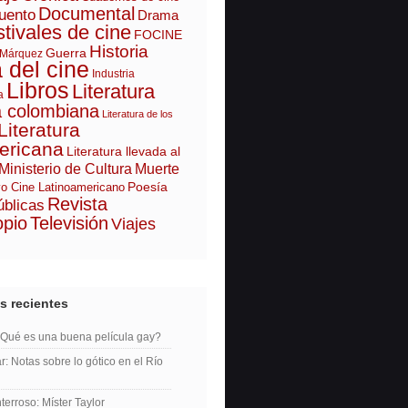
Documental
uento
Drama
tivales de cine
FOCINE
Historia
Guerra
 Márquez
a del cine
Industria
Libros
Literatura
a
a colombiana
Literatura de los
Literatura
ericana
Literatura llevada al
Ministerio de Cultura
Muerte
Poesía
o Cine Latinoamericano
Revista
úblicas
opio
Televisión
Viajes
s recientes
¿Qué es una buena película gay?
r: Notas sobre lo gótico en el Río
erroso: Míster Taylor