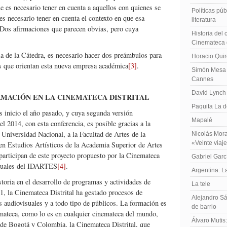
ue es necesario tener en cuenta a aquellos con quienes se
Políticas públ
es necesario tener en cuenta el contexto en que esa
literatura
 Dos afirmaciones que parecen obvias, pero cuya
Historia del
Cinemateca 
ia de la Cátedra, es necesario hacer dos preámbulos para
Horacio Qui
s que orientan esta nueva empresa académica
[3]
.
Simón Mesa 
Cannes
David Lynch
MACIÓN EN LA CINEMATECA DISTRITAL
Paquita La d
 inicio el año pasado, y cuya segunda versión
Mapalé
 2014, con esta conferencia, es posible gracias a la
 Universidad Nacional, a la Facultad de Artes de la
Nicolás Mora
«Veinte viaj
 en Estudios Artísticos de la Academia Superior de Artes
articipan de este proyecto propuesto por la Cinemateca
Gabriel Garc
isuales del IDARTES
[4]
.
Argentina: 
storia en el desarrollo de programas y actividades de
La tele
, la Cinemateca Distrital ha gestado procesos de
Alejandro Sá
s audiovisuales y a todo tipo de públicos. La formación es
de barrio
nemateca, como lo es en cualquier cinemateca del mundo,
Álvaro Mutis
 de Bogotá y Colombia, la Cinemateca Distrital, que