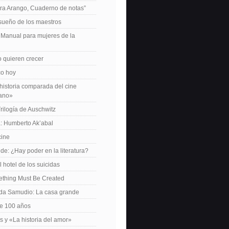
ra Arango, Cuaderno de notas”
 sueño de los maestros
: Manual para mujeres de la
 quieren crecer
ico hoy
istoria comparada del cine
cano»
Trilogía de Auschwitz
: Humberto Ak’abal
cine
de: ¿Hay poder en la literatura?
 hotel de los suicidas
ething Must Be Created
da Samudio: La casa grande
le 100 años
s y «La historia del amor»