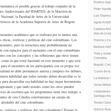
Rostros negr
nemateca es posible gracias al trabajo conjunto de la
Peter Handk
rtes Audiovisuales del IDARTES, de la Maestría de
Luis Ospina
 Nacional, la Facultad de Artes de la Universidad
rtísticos de la Academia Superior de Artes de Bogotá
Agota Kristo
Catalina Arro
días de la b
encuentro académico que se realizará por lo menos una
as éticas, estéticas y políticas del cine colombiano. Los
Francia y Co
ncuentro, pero la estructura muy probablemente no
Barbara Ham
te con espacios para el encuentro con el cine colombiano
Tinta y sombr
ntro con los conceptos y las reflexiones que otros tienen
Colombia
s como la que estoy haciendo en este momento y que será
Bogotá: Corr
s para el encuentro de los participantes con su propia voz
enialidad no debe permanecer autista y tampoco los debates,
“Luces de la
rimera habilidad que todos ustedes deben desarrollar es la
La Habana: 
y para desarrollar esa habilidad no hay mejor herramienta
Jonas Mekas:
ompromete y que tanto ustedes como los otros pueden
cio de escritura que les proponemos tiene otra ventaja: a
«Sabedores d
Santiago An
ipantes de esta Cátedra construiremos un cuerpo de
 alrededor del cine colombiano.
Tomás Carras
s, estéticas y políticas del cine colombiano? Porque la
Arauca: Arau