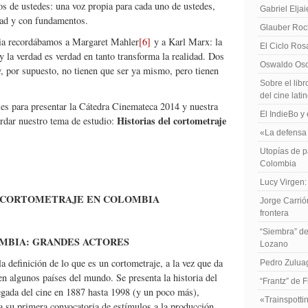
os de ustedes: una voz propia para cada uno de ustedes,
Gabriel Elja
dad y con fundamentos.
Glauber Roch
ncia recordábamos a Margaret Mahler
[6]
y a Karl Marx: la
El Ciclo Ros
 y la verdad es verdad en tanto transforma la realidad. Dos
Oswaldo Osor
y, por supuesto, no tienen que ser ya mismo, pero tienen
Sobre el libr
del cine lat
es para presentar la Cátedra Cinemateca 2014 y nuestra
El IndieBo y 
Historias del cortometraje
rdar nuestro tema de estudio:
«La defensa 
Utopías de p
Colombia
Lucy Virgen:
L CORTOMETRAJE EN COLOMBIA
Jorge Carrió
frontera
“Siembra” de
MBIA: GRANDES ACTORES
Lozano
a definición de lo que es un cortometraje, a la vez que da
Pedro Zuluag
 en algunos países del mundo. Se presenta la historia del
“Frantz” de 
egada del cine en 1887 hasta 1998 (y un poco más),
«Trainspotti
a su primera convocatoria de estímulos a la producción