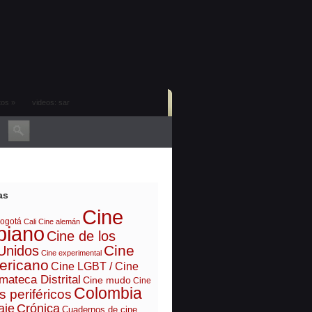
tos
»
videos: sar
as
Cine
ogotá
Cali
Cine alemán
biano
Cine de los
Cine
Unidos
Cine experimental
ericano
Cine LGBT / Cine
mateca Distrital
Cine mudo
Cine
Colombia
s periféricos
aje
Crónica
Cuadernos de cine