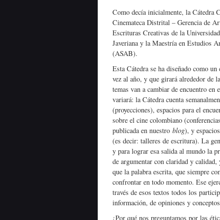
Como decía inicialmente, la Cátedra Ci
Cinemateca Distrital – Gerencia de A
Escrituras Creativas de la Universidad
Javeriana y la Maestría en Estudios A
(ASAB).
Esta Cátedra se ha diseñado como un 
vez al año, y que girará alrededor de l
temas van a cambiar de encuentro en e
variará: la Cátedra cuenta semanalmen
(proyecciones), espacios para el encue
sobre el cine colombiano (conferencia
publicada en nuestro
blog
), y espacio
(es decir: talleres de escritura). La g
y para lograr esa salida al mundo la p
de argumentar con claridad y calidad, 
que la palabra escrita, que siempre c
confrontar en todo momento. Ese ejerci
través de esos textos todos los partic
información, de opiniones y conceptos
¿Por qué nos preguntamos por las ética