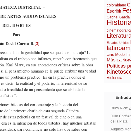
C
colombiano
MATECA DISTRITAL
–
Fes
Escribir
DE ARTES AUDIOVISUALES
Gabriel García
Histori
DEL IDARTES
cinematográfic
Por:
Literatur
ián David Correa R.
[2]
Estados Unidos
latinoam
ece autista, la genialidad que se queda en una caja? La
cine
Medellín
ista en el trabajo con infantes, repetía con frecuencia que
Música
Nuev
ión. Karl Marx, en sus anotaciones críticas sobre la obra
Políticas p
si al pensamiento humano se le puede atribuir una verdad
Kinetosc
ino un problema práctico. Es en la práctica donde el
Violencia
s decir, la realidad y el poderío, la terrenidad de su
ad o irrealidad de un pensamiento que se aísla de la
colástico”.
Entrada
iones básicas del cortometraje y la historia del
Ruby Rich: 
to de la primera charla de esta segunda Cátedra
de estas película en un festival de cine o en una
Julio Cortáza
de la Plata
 esa es la intención de todos ustedes, hay muchos artistas
ecesidad), para comunicar no sólo hay que saber con
Augusto Mont