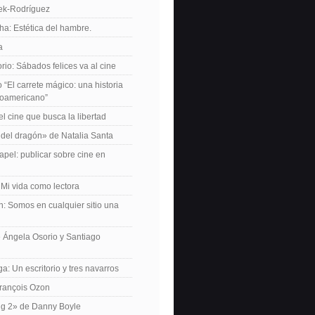
iek-Rodríguez
a: Estética del hambre.
a
io: Sábados felices va al cine
o “El carrete mágico: una historia
inoamericano”
el cine que busca la libertad
del dragón» de Natalia Santa
apel: publicar sobre cine en
 Mi vida como lectora
n: Somos en cualquier sitio una
 Ángela Osorio y Santiago
a: Un escritorio y tres navarros
François Ozon
ng 2» de Danny Boyle