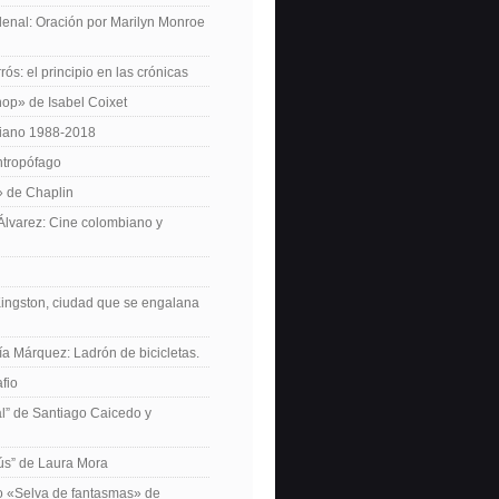
enal: Oración por Marilyn Monroe
ós: el principio en las crónicas
op» de Isabel Coixet
iano 1988-2018
ntropófago
» de Chaplin
 Álvarez: Cine colombiano y
Kingston, ciudad que se engalana
ía Márquez: Ladrón de bicicletas.
fio
cal” de Santiago Caicedo y
ús” de Laura Mora
ro «Selva de fantasmas» de