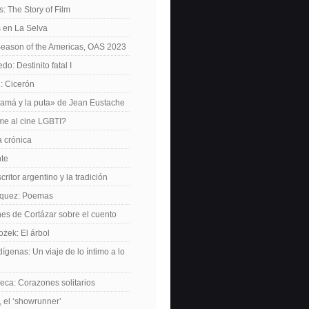
: The Story of Film
 en La Selva
Season of the Americas, OAS 2023
o: Destinito fatal I
: Cicerón
amá y la puta» de Jean Eustache
me al cine LGBTI?
a crónica
nte
critor argentino y la tradición
rquez: Poemas
nes de Cortázar sobre el cuento
żek: El árbol
dígenas: Un viaje de lo íntimo a lo
ca: Corazones solitarios
 el ‘showrunner’