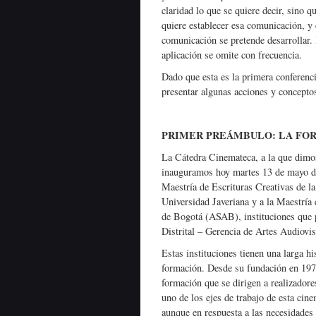
claridad lo que se quiere decir, sino q
quiere establecer esa comunicación, y 
comunicación se pretende desarrollar.
aplicación se omite con frecuencia.
Dado que esta es la primera conferenc
presentar algunas acciones y concepto
PRIMER PREÁMBULO: LA FOR
La Cátedra Cinemateca, a la que dimos
inauguramos hoy martes 13 de mayo del
Maestría de Escrituras Creativas de la
Universidad Javeriana y a la Maestría
de Bogotá (ASAB), instituciones que p
Distrital – Gerencia de Artes Audiov
Estas instituciones tienen una larga hi
formación. Desde su fundación en 1971
formación que se dirigen a realizadore
uno de los ejes de trabajo de esta ci
aunque en respuesta a las necesidades