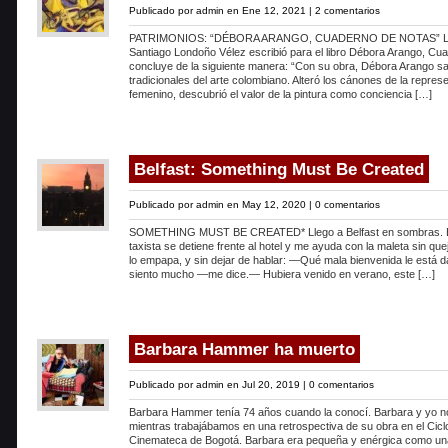
Publicado por
admin
en Ene 12, 2021 |
2 comentarios
PATRIMONIOS: “DÉBORA ARANGO, CUADERNO DE NOTAS” La i
Santiago Londoño Vélez escribió para el libro Débora Arango, Cu
concluye de la siguiente manera: “Con su obra, Débora Arango sa
tradicionales del arte colombiano. Alteró los cánones de la repres
femenino, descubrió el valor de la pintura como conciencia […]
Belfast: Something Must Be Created
Publicado por
admin
en May 12, 2020 |
0 comentarios
SOMETHING MUST BE CREATED* Llego a Belfast en sombras. E
taxista se detiene frente al hotel y me ayuda con la maleta sin quej
lo empapa, y sin dejar de hablar: —Qué mala bienvenida le está da
siento mucho —me dice.— Hubiera venido en verano, este […]
Barbara Hammer ha muerto
Publicado por
admin
en Jul 20, 2019 |
0 comentarios
Barbara Hammer tenía 74 años cuando la conocí. Barbara y yo 
mientras trabajábamos en una retrospectiva de su obra en el Cicl
Cinemateca de Bogotá. Barbara era pequeña y enérgica como un