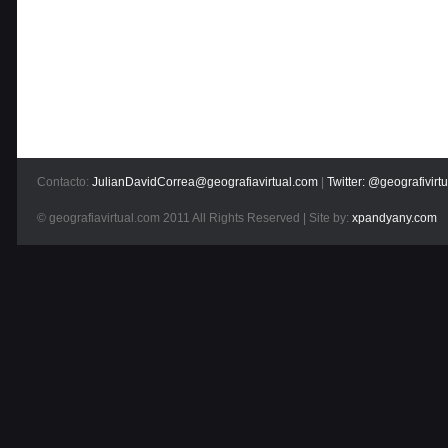
Contacto:
JulianDavidCorrea@geografiavirtual.com
|
Twitter: @geografivirtu
© geografiavirtual.com 2011 All Rights Reserved | Site by:
xpandyany.com