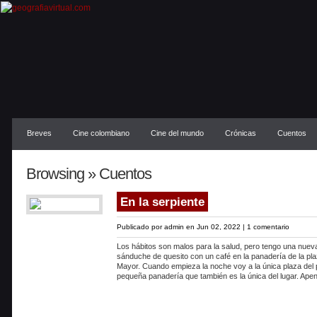
Breves
Cine colombiano
Cine del mundo
Crónicas
Cuentos
Browsing » Cuentos
En la serpiente
Publicado por
admin
en Jun 02, 2022 |
1 comentario
Los hábitos son malos para la salud, pero tengo una nue
sánduche de quesito con un café en la panadería de la pl
Mayor. Cuando empieza la noche voy a la única plaza del p
pequeña panadería que también es la única del lugar. Ape