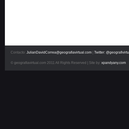
Contacto:
JulianDavidCorrea@geografiavirtual.com
|
Twitter: @geografivirtu
© geografiavirtual.com 2011 All Rights Reserved | Site by:
xpandyany.com