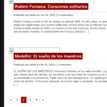
Rubem Fonseca: Corazones solitarios
Publicado por
admin
en Jun 16, 2021 |
0 comentarios
Rubem Fonseca murió en Rio de Janeiro en abril de 2020. Un año antes, un bue
amigo me regaló todos sus cuentos publicados en tres tomos por la editorial Tus
Fonseca había nacido en 1925 y su muerte no fue una sorpresa, mucho menos 
año de tantas muertes, lo sorprendente de Fonseca siempre […]
Medellín: El sueño de los maestros
Publicado por
admin
en Dic 31, 2020 |
1 comentario
EL SUEÑO DE LOS MAESTROS Crescencio Salcedo se ha vuelto invisible. La 
que camina hacia las oficinas, los escolares y los que salen de compras ya se 
acostumbrado a su presencia. Nadie nota sus ojos blanquecinos, su cabello gris
rostro de hambre. Crescencio, después de mucho viajar y componer, ha termin
[…]
«
1
2
3
4
»