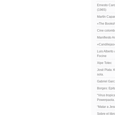
Ernesto Card
(1965)
Martín Caparr
«The Booksh
Cine colomb
Manifiesto A
«Candilejas
Luis Alberto
Focine
Xipe Totec
José Plata: 
sola.
Gabriel Garc
Borges: Epita
“Virus tropi
Powerpaola.
“Matar a Jes
Sobre el lib