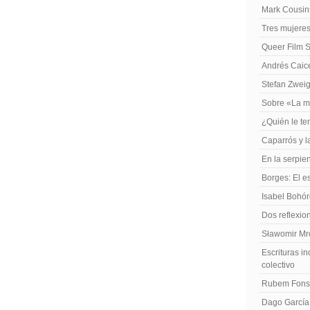
Mark Cousins
Tres mujeres
Queer Film 
Andrés Caiced
Stefan Zweig
Sobre «La m
¿Quién le te
Caparrós y l
En la serpie
Borges: El es
Isabel Bohó
Dos reflexio
Sławomir Mro
Escrituras in
colectivo
Rubem Fonse
Dago García,