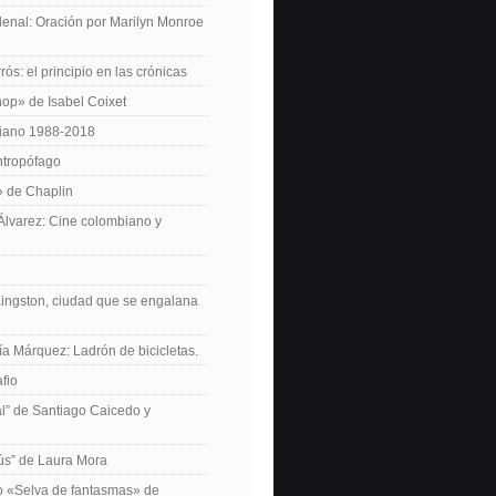
enal: Oración por Marilyn Monroe
ós: el principio en las crónicas
op» de Isabel Coixet
iano 1988-2018
ntropófago
» de Chaplin
 Álvarez: Cine colombiano y
Kingston, ciudad que se engalana
ía Márquez: Ladrón de bicicletas.
fio
cal” de Santiago Caicedo y
ús” de Laura Mora
ro «Selva de fantasmas» de