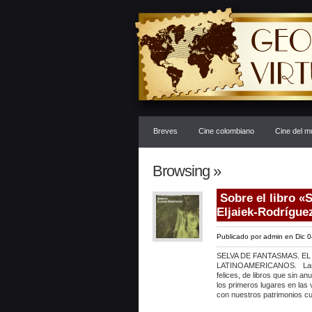
Breves
Cine colombiano
Cine del 
Browsing »
Sobre el libro «
Eljaiek-Rodrígue
Publicado por
admin
en Dic 0
SELVA DE FANTASMAS. EL
LATINOAMERICANOS. Las edi
felices, de libros que sin 
los primeros lugares en las v
con nuestros patrimonios cul