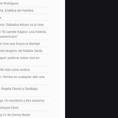
iek-Rodríguez
a: Estética del hambre.
a
io: Sábados felices va al cine
o “El carrete mágico: una historia
inoamericano”
el cine que busca la libertad
del dragón» de Natalia Santa
apel: publicar sobre cine en
 Mi vida como lectora
n: Somos en cualquier sitio una
 Ángela Osorio y Santiago
a: Un escritorio y tres navarros
François Ozon
ng 2» de Danny Boyle