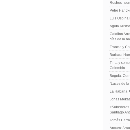
Rostros negr
Peter Handk
Luis Ospina
Agota Kristo
Catalina Arro
días de la b
Francia y Co
Barbara Ham
Tinta y sombr
Colombia
Bogotá: Corr
“Luces de la
La Habana: 
Jonas Mekas:
«Sabedores d
Santiago An
Tomás Carras
Arauca: Arau