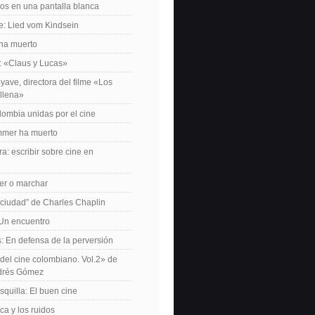
os en una pantalla blanca
e: Lied vom Kindsein
 ha muerto
f: «Claus y Lucas»
yave, directora del filme «Los
allena»
lombia unidas por el cine
mer ha muerto
a: escribir sobre cine en
er o marchar
 ciudad” de Charles Chaplin
Un encuentro
 En defensa de la perversión
el cine colombiano. Vol.2» de
drés Gómez
quilla: El buen cine
ca y los ruidos