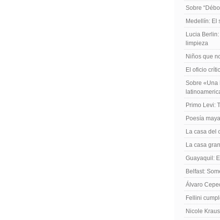
Sobre “Débo
Medellín: El
Lucia Berlin
limpieza
Niños que no
El oficio crít
Sobre «Una h
latinoameri
Primo Levi: 
Poesía maya
La casa del 
La casa gran
Guayaquil: El
Belfast: Som
Álvaro Cepe
Fellini cump
Nicole Kraus