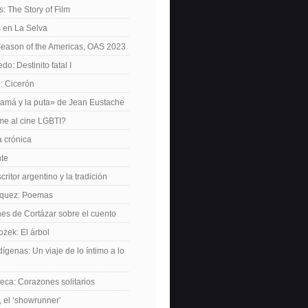
: The Story of Film
 en La Selva
Season of the Americas, OAS 2023
o: Destinito fatal I
: Cicerón
amá y la puta» de Jean Eustache
me al cine LGBTI?
a crónica
nte
critor argentino y la tradición
rquez: Poemas
nes de Cortázar sobre el cuento
żek: El árbol
dígenas: Un viaje de lo íntimo a lo
ca: Corazones solitarios
 el ‘showrunner’