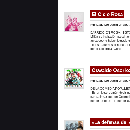
El Ciclo Rosa
Publicado por
admin
en Sep 
BARRIDO EN ROSA, HISTO
Millán su invitación para ha
agradecerle haber logrado q
Todos sabemos lo necesario
como Colombia. Con […]
Oswaldo Osorio: 
Publicado por
admin
en Sep 
DE LA COMEDIA POPULISTA
Es un lugar común decir que
para afirmar que en Colombi
humor, esto es, un humor ela
«La defensa del 