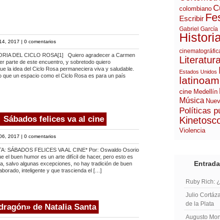
C
colombiano
Fes
Escribir
Gabriel García
Histori
14, 2017 |
0 comentarios
cinematográfic
RIA DEL CICLO ROSA[1] Quiero agradecer a Carmen
Literatur
cer parte de este encuentro, y sobretodo quiero
ue la idea del Ciclo Rosa permaneciera viva y saludable.
Estados Unidos
 que un espacio como el Ciclo Rosa es para un país
latinoam
cine
Medellín
Música
Nuev
Políticas p
Sábados felices va al cine
Kinetosc
Violencia
06, 2017 |
0 comentarios
: SÁBADOS FELICES VA AL CINE* Por: Oswaldo Osorio
 el buen humor es un arte difícil de hacer, pero esto es
Entrada
a, salvo algunas excepciones, no hay tradición de buen
borado, inteligente y que trascienda el […]
Ruby Rich: 
Julio Cortáza
de la Plata
dragón» de Natalia Santa
Augusto Mont