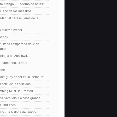
ra Arango, Cuaderno de notas”
 sueño de los maestros
: Manual para mujeres de la
 quieren crecer
ico hoy
istoria comparada del cine
cano»
Trilogía de Auschwitz
: Humberto Ak’abal
cine
de: ¿Hay poder en la literatura?
 hotel de los suicidas
ething Must Be Created
da Samudio: La casa grande
le 100 años
s y «La historia del amor»