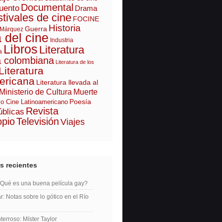
Documental
uento
Drama
tivales de cine
FOCINE
Historia
Guerra
 Márquez
a del cine
Industria
Libros
Literatura
a
a colombiana
Literatura de los
Literatura
ericana
Literatura llevada al
Ministerio de Cultura
Muerte
Poesía
o Cine Latinoamericano
Revista
úblicas
opio
Televisión
Viajes
s recientes
¿Qué es una buena película gay?
r: Notas sobre lo gótico en el Río
erroso: Míster Taylor