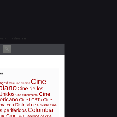
tos
»
videos: sar
as
Cine
ogotá
Cali
Cine alemán
biano
Cine de los
Cine
Unidos
Cine experimental
ericano
Cine LGBT / Cine
mateca Distrital
Cine mudo
Cine
Colombia
s periféricos
aje
Crónica
Cuadernos de cine