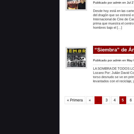
Publicado por
admin
en Jul 2
Desde hoy está en las carte
del dragón que se estrenó e
Internacional de Cine de C
prima que muestra el centro
hombres bajo el […]
“Siembra” de Án
Publicado por
admin
en May 
LA SOMBRA DE TODOS LOS 
Lozano Por: Julián David Co
torso desnudo se ve en prim
levantados con el reciclaje, 
« Primera
«
...
3
4
5
6