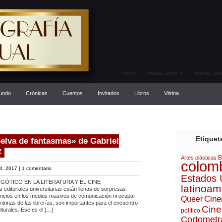
inicio
videos: ecnv
»
videos: cor
mundo
Crónicas
Cuentos
Invitados
Libros
Vitrina
Etiquet
Selva de fantasmas» de Gabriel
z
B
Artes plásticas
colom
4, 2017 |
1 comentario
Estados 
 GÓTICO EN LA LITERATURA Y EL CINE
latinoam
toriales universitarias están llenas de sorpresas
anuncios en los medios masivos de comunicación ni ocupar
Cine
Queer
itrinas de las librerías, son importantes para el encuentro
Cine
turales. Ese es el […]
político
Cortometr