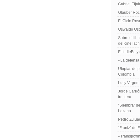
Gabriel Elja
Glauber Roch
El Ciclo Ros
Oswaldo Osor
Sobre el libr
del cine lat
El IndieBo y 
«La defensa 
Utopías de p
Colombia
Lucy Virgen:
Jorge Carrió
frontera
“Siembra” de
Lozano
Pedro Zuluag
“Frantz” de 
«Trainspotti