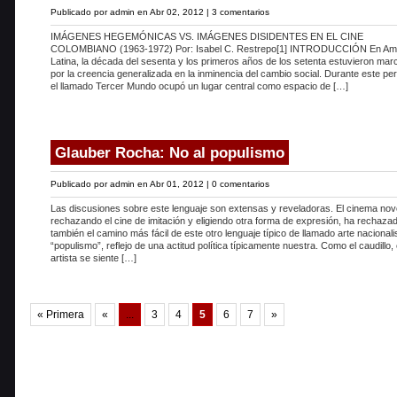
Publicado por
admin
en Abr 02, 2012 |
3 comentarios
IMÁGENES HEGEMÓNICAS VS. IMÁGENES DISIDENTES EN EL CINE
COLOMBIANO (1963-1972) Por: Isabel C. Restrepo[1] INTRODUCCIÓN En Am
Latina, la década del sesenta y los primeros años de los setenta estuvieron ma
por la creencia generalizada en la inminencia del cambio social. Durante este per
el llamado Tercer Mundo ocupó un lugar central como espacio de […]
Glauber Rocha: No al populismo
Publicado por
admin
en Abr 01, 2012 |
0 comentarios
Las discusiones sobre este lenguaje son extensas y reveladoras. El cinema nov
rechazando el cine de imitación y eligiendo otra forma de expresión, ha rechaza
también el camino más fácil de este otro lenguaje típico de llamado arte nacionalis
“populismo”, reflejo de una actitud política típicamente nuestra. Como el caudillo, 
artista se siente […]
« Primera
«
...
3
4
5
6
7
»