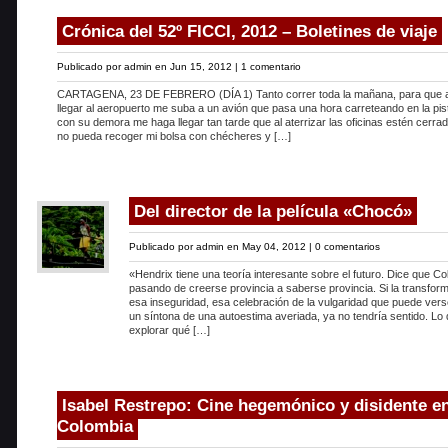
Crónica del 52º FICCI, 2012 – Boletines de viaje
Publicado por
admin
en Jun 15, 2012 |
1 comentario
CARTAGENA, 23 DE FEBRERO (DÍA 1) Tanto correr toda la mañana, para que a
llegar al aeropuerto me suba a un avión que pasa una hora carreteando en la pis
con su demora me haga llegar tan tarde que al aterrizar las oficinas estén cerra
no pueda recoger mi bolsa con chécheres y […]
Del director de la película «Chocó»
Publicado por
admin
en May 04, 2012 |
0 comentarios
«Hendrix tiene una teoría interesante sobre el futuro. Dice que C
pasando de creerse provincia a saberse provincia. Si la transfor
esa inseguridad, esa celebración de la vulgaridad que puede ver
un síntona de una autoestima averiada, ya no tendría sentido. Lo
explorar qué […]
Isabel Restrepo: Cine hegemónico y disidente e
Colombia