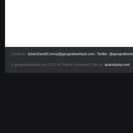
Contacto:
JulianDavidCorrea@geografiavirtual.com
|
Twitter: @geografivirtu
© geografiavirtual.com 2011 All Rights Reserved | Site by:
xpandyany.com