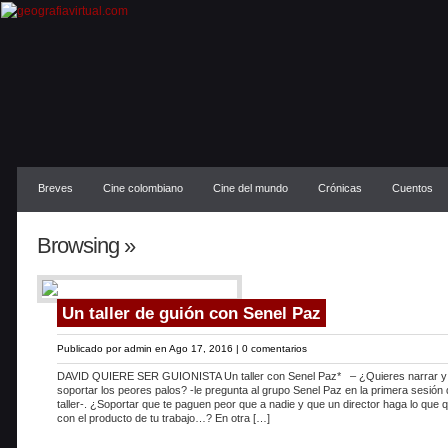
Breves
Cine colombiano
Cine del mundo
Crónicas
Cuentos
Browsing »
Un taller de guión con Senel Paz
Publicado por
admin
en Ago 17, 2016 |
0 comentarios
DAVID QUIERE SER GUIONISTA Un taller con Senel Paz* – ¿Quieres narrar y
soportar los peores palos? -le pregunta al grupo Senel Paz en la primera sesión
taller-. ¿Soportar que te paguen peor que a nadie y que un director haga lo que q
con el producto de tu trabajo…? En otra […]