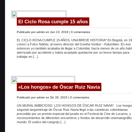
El Ciclo Rosa cumple 15 años
Publicado por
admin
en Jun 13, 2016 |
0 comentarios
EL CICLO ROSA CUMPLE 15 AÑOS, UNA BREVE HISTORIA* En Bogotá, en 1
conocí a Folco Näther, al nuevo director del Goethe Institut – Kolumbien. En ese
entonces yo también acababa de llegar a Colombia: hacía menos de un año hab
aterrizado por accidente y había aceptado quedarme por un breve tiempo para
trabajar en […]
«Los hongos» de Óscar Ruiz Navia
Publicado por
admin
en Dic 26, 2015 |
0 comentarios
UN MURAL AMBICIOSO: LOS HONGOS DE ÓSCAR RUIZ NAVIA* Los hongos,
segundo largometraje de Óscar Ruiz Navia llegó a las carteleras colombianas
precedido por un premio especial del jurado en el Festival de Cine de Locarno, y
reconocimientos de diferentes encuentros y fondos de desarrollo cinematográfic
mundo. El vuelco del cangrejo […]