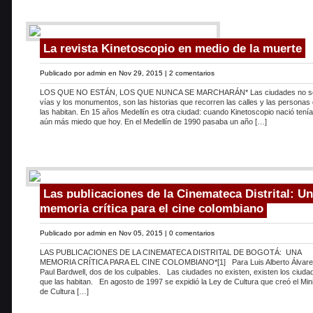
La revista Kinetoscopio en medio de la muerte
Publicado por
admin
en Nov 29, 2015 |
2 comentarios
LOS QUE NO ESTÁN, LOS QUE NUNCA SE MARCHARÁN* Las ciudades no so
vías y los monumentos, son las historias que recorren las calles y las personas
las habitan. En 15 años Medellín es otra ciudad: cuando Kinetoscopio nació ten
aún más miedo que hoy. En el Medellín de 1990 pasaba un año […]
Las publicaciones de la Cinemateca Distrital: U
memoria crítica para el cine colombiano
Publicado por
admin
en Nov 05, 2015 |
0 comentarios
LAS PUBLICACIONES DE LA CINEMATECA DISTRITAL DE BOGOTÁ: UNA
MEMORIA CRÍTICA PARA EL CINE COLOMBIANO*[1] Para Luis Alberto Álvare
Paul Bardwell, dos de los culpables. Las ciudades no existen, existen los ciud
que las habitan. En agosto de 1997 se expidió la Ley de Cultura que creó el Mini
de Cultura […]