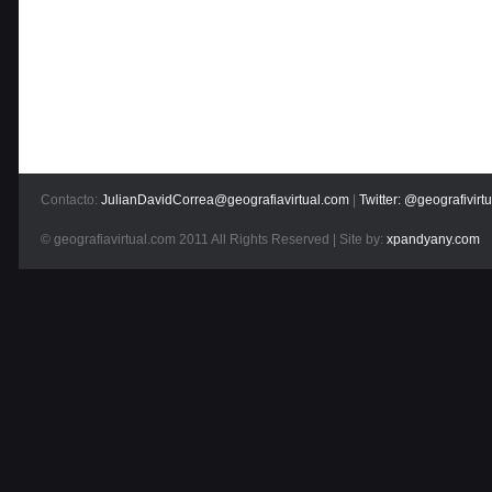
Contacto:
JulianDavidCorrea@geografiavirtual.com
|
Twitter: @geografivirtu
© geografiavirtual.com 2011 All Rights Reserved | Site by:
xpandyany.com