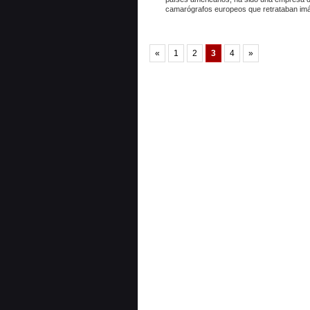
camarógrafos europeos que retrataban im
«
1
2
3
4
»