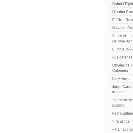
Gabriel Elja
Glauber Roch
El Ciclo Ros
Oswaldo Osor
Sobre el libr
del cine lat
El IndieBo y 
«La defensa 
Utopías de p
Colombia
Lucy Virgen:
Jorge Carrió
frontera
“Siembra” de
Lozano
Pedro Zuluag
“Frantz” de 
«Trainspotti