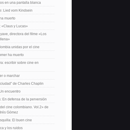
os en una pantalla blanca
e: Lied vom Kindsein
 ha muerto
f: «Claus y Lucas»
yave, directora del filme «Los
allena»
lombia unidas por el cine
mer ha muerto
a: escribir sobre cine en
er o marchar
 ciudad” de Charles Chaplin
Un encuentro
 En defensa de la perversión
el cine colombiano. Vol.2» de
drés Gómez
quilla: El buen cine
ca y los ruidos