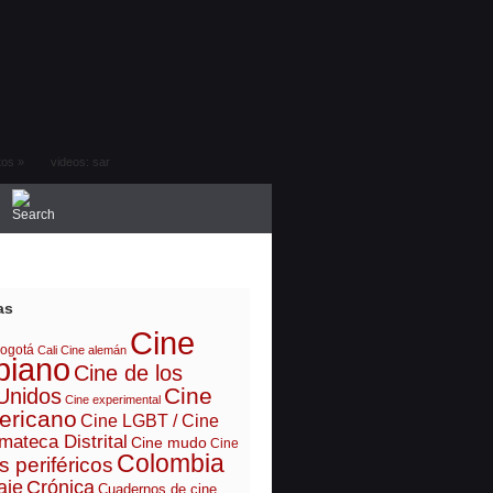
tos
»
videos: sar
as
Cine
ogotá
Cali
Cine alemán
biano
Cine de los
Cine
Unidos
Cine experimental
ericano
Cine LGBT / Cine
mateca Distrital
Cine mudo
Cine
Colombia
s periféricos
aje
Crónica
Cuadernos de cine