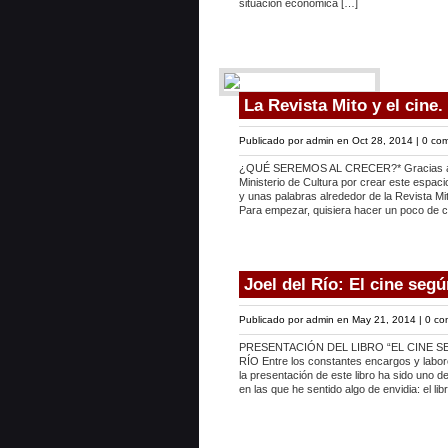
situación económica […]
La Revista Mito y el cine.
Publicado por
admin
en Oct 28, 2014 |
0 com
¿QUÉ SEREMOS AL CRECER?* Gracias a la 
Ministerio de Cultura por crear este espac
y unas palabras alrededor de la Revista Mit
Para empezar, quisiera hacer un poco de c
Joel del Río: El cine seg
Publicado por
admin
en May 21, 2014 |
0 co
PRESENTACIÓN DEL LIBRO “EL CINE 
RÍO Entre los constantes encargos y labor
la presentación de este libro ha sido uno 
en las que he sentido algo de envidia: el li