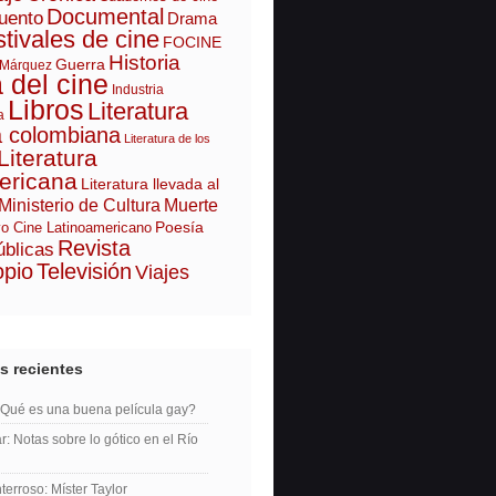
Documental
uento
Drama
tivales de cine
FOCINE
Historia
Guerra
 Márquez
a del cine
Industria
Libros
Literatura
a
a colombiana
Literatura de los
Literatura
ericana
Literatura llevada al
Ministerio de Cultura
Muerte
Poesía
o Cine Latinoamericano
Revista
úblicas
opio
Televisión
Viajes
s recientes
¿Qué es una buena película gay?
r: Notas sobre lo gótico en el Río
erroso: Míster Taylor