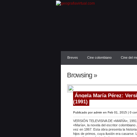
Breves
Cine colombiano
Cine del 
Browsing »
Ángela María Pérez: Versi
(1991)
Publicado por
admin
en Feb 01, 2015 |
0 co
VERSIÓN TELEVISIVA DE «MARÍA», 1991 Po
«María», la novela del escritor colombiano
vez en 1867. Esta obra presenta la histori
hijos de primos, cuya ilusión era casarse. 