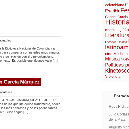
C
colombiano
Fes
Escribir
Gabriel García
Histori
cinematográfic
Literatur
entarios
Estados Unidos
latinoam
Biblioteca Nacional de Colombia y al
io para compartir con ustedes unos minutos
cine
Medellín
o y su relación con el cine colombiano.
Música
Nuev
ontexto. Es posible que algunos ya lo […]
Políticas p
Kinetosc
Violencia
ún García Márquez
mentarios
Entrada
SEGÚN GARCÍA MÁRQUEZ” DE JOEL DEL
es de los que me ocupo diariamente, hacer
Ruby Rich: 
de las más sabrosas y de las pocas tareas
bro “El cine según […]
Julio Cortáza
de la Plata
Augusto Mont