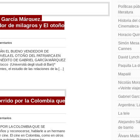
Políticas públ
literatura
 García Márquez,
Historia del
or de milagros y El otoño
Cinemateca 
Horacio Qui
entarios
Simón Mesa 
Cannes
MÁN EL BUENO VENDEDOR DE
OVELA EL OTOÑO DEL PATRIARCA EN
David Lynch
NÉDITO DE GABRIEL GARCÍA MÁRQUEZ
co (Università degli studi di Bari)*
Paquita La d
es, el estudio de las relaciones de la […]
Mapalé
Nicolás Mora
«Veinte viaj
Gabriel Garc
orrido por la Colombia que
Argentina: 
La tele
entarios
Alejandro Sá
 POR LA COLOMBIA QUE SE
de barrio
s y reconocerse, hablarle a un hermano
r cine. El cine en Colombia, como en otros
Álvaro Mutis
 quijotes. Primero fueron los