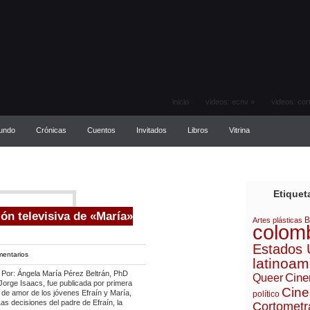
inicio
videos: ecnv
»
videos: cor
mundo
Crónicas
Cuentos
Invitados
Libros
Vitrina
Etiquet
ón televisiva de «María»
B
Artes plásticas
colom
Estados 
mentarios
latinoam
r: Ángela María Pérez Beltrán, PhD
Cine
Queer
 Jorge Isaacs, fue publicada por primera
Cine
a de amor de los jóvenes Efraín y María,
político
Las decisiones del padre de Efraín, la
Cortometr