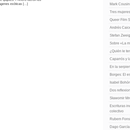
ágenes exóticas […]
Mark Cousins
Tres mujeres
Queer Film 
Andrés Caiced
Stefan Zweig
Sobre «La m
¿Quién le te
Caparrós y l
En la serpie
Borges: El es
Isabel Bohó
Dos reflexio
Sławomir Mro
Escrituras in
colectivo
Rubem Fonse
Dago García,