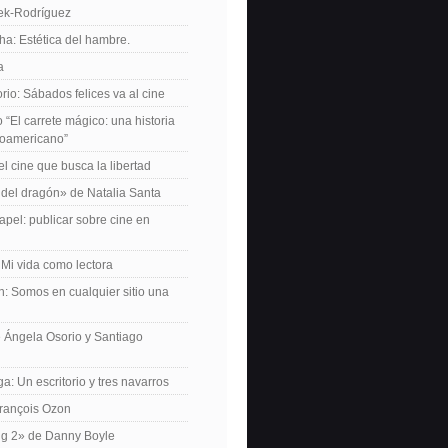
iek-Rodríguez
a: Estética del hambre.
a
io: Sábados felices va al cine
o “El carrete mágico: una historia
inoamericano”
el cine que busca la libertad
del dragón» de Natalia Santa
apel: publicar sobre cine en
 Mi vida como lectora
n: Somos en cualquier sitio una
 Ángela Osorio y Santiago
a: Un escritorio y tres navarros
François Ozon
ng 2» de Danny Boyle