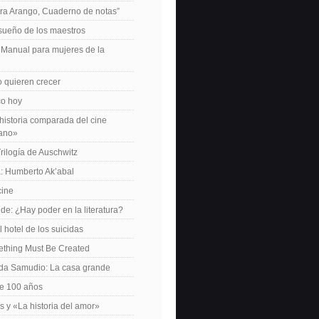
ra Arango, Cuaderno de notas”
 sueño de los maestros
: Manual para mujeres de la
 quieren crecer
ico hoy
istoria comparada del cine
cano»
Trilogía de Auschwitz
: Humberto Ak’abal
cine
de: ¿Hay poder en la literatura?
 hotel de los suicidas
ething Must Be Created
da Samudio: La casa grande
le 100 años
s y «La historia del amor»