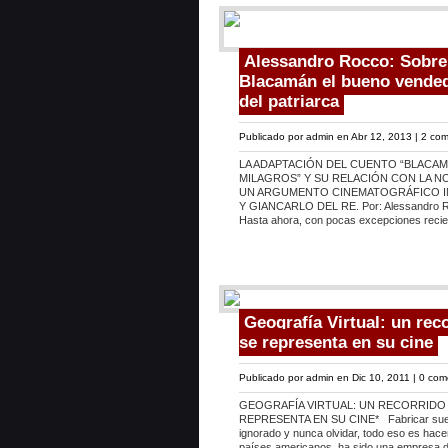
Alessandro Rocco: Sobre
Blacamán el bueno vended
del patriarca
Publicado por
admin
en Abr 12, 2013 |
2 com
LA ADAPTACIÓN DEL CUENTO “BLACA
MILAGROS” Y SU RELACIÓN CON LA N
UN ARGUMENTO CINEMATOGRÁFICO I
Y GIANCARLO DEL RE. Por: Alessandro Roc
Hasta ahora, con pocas excepciones recient
Geografía Virtual: un rec
se representa en su cine
Publicado por
admin
en Dic 10, 2011 |
0 com
GEOGRAFÍA VIRTUAL: UN RECORRIDO
REPRESENTA EN SU CINE* Fabricar sueño
ignorado y nunca olvidar, todo eso es hace
países americanos, ha sido una empresa de