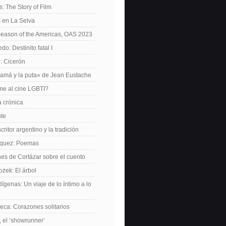
: The Story of Film
 en La Selva
Season of the Americas, OAS 2023
o: Destinito fatal I
: Cicerón
amá y la puta» de Jean Eustache
me al cine LGBTI?
a crónica
nte
critor argentino y la tradición
rquez: Poemas
nes de Cortázar sobre el cuento
żek: El árbol
dígenas: Un viaje de lo íntimo a lo
ca: Corazones solitarios
 el ‘showrunner’