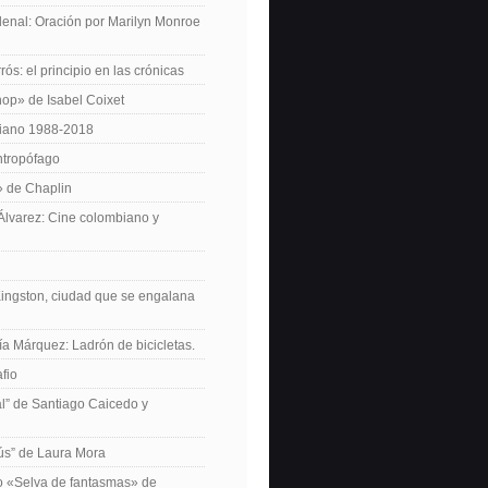
enal: Oración por Marilyn Monroe
ós: el principio en las crónicas
op» de Isabel Coixet
iano 1988-2018
ntropófago
» de Chaplin
 Álvarez: Cine colombiano y
Kingston, ciudad que se engalana
ía Márquez: Ladrón de bicicletas.
fio
cal” de Santiago Caicedo y
ús” de Laura Mora
ro «Selva de fantasmas» de