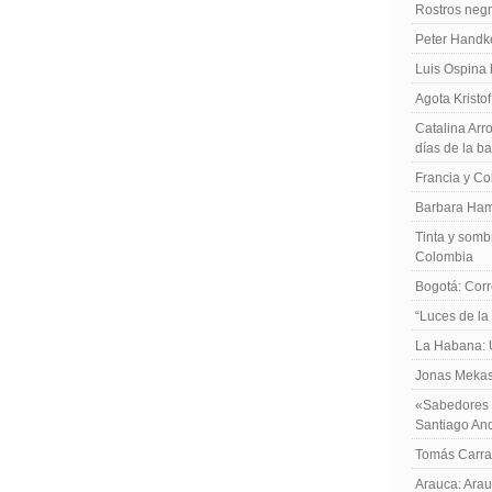
Rostros negr
Peter Handk
Luis Ospina
Agota Kristo
Catalina Arro
días de la b
Francia y Co
Barbara Ham
Tinta y sombr
Colombia
Bogotá: Corr
“Luces de la
La Habana: 
Jonas Mekas:
«Sabedores d
Santiago An
Tomás Carras
Arauca: Arau