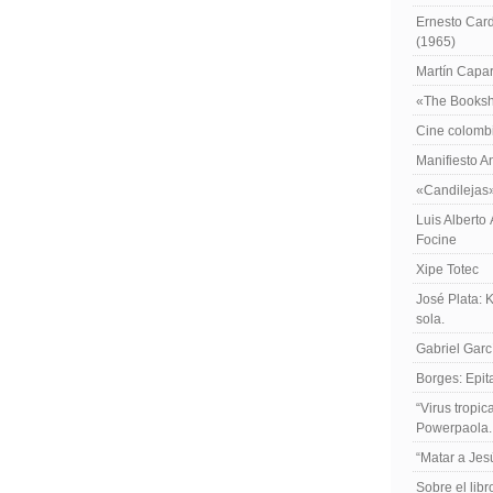
Ernesto Card
(1965)
Martín Caparr
«The Booksh
Cine colomb
Manifiesto A
«Candilejas
Luis Alberto
Focine
Xipe Totec
José Plata: 
sola.
Gabriel Garc
Borges: Epita
“Virus tropi
Powerpaola.
“Matar a Jes
Sobre el lib