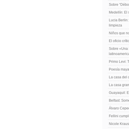
Sobre “Débo
Medellín: El
Lucia Berlin
limpieza
Niños que no
El oficio crít
Sobre «Una h
latinoameri
Primo Levi: 
Poesía maya
La casa del 
La casa gran
Guayaquil: El
Belfast: Som
Álvaro Cepe
Fellini cump
Nicole Kraus