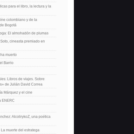
icas para el libro, la lectura y la
 cine colombiano y de la
de Bogotá
roga: El almohadón de plumas
Soto, cineasta premiado en
 ha muerto
el Barrio
les: Libros de viajes. Sobre
es» de Julián David Correa
ía Márquez y el cine
La ENERC
nchez: AlcolirykoZ, una poética
: La muerte del estratega